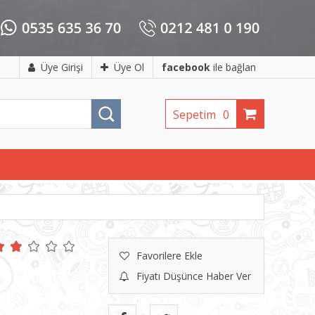
Üye Girişi
Üye Ol
facebook
ile bağlan
Sepetim
0
Favorilere Ekle
Fiyatı Düşünce Haber Ver