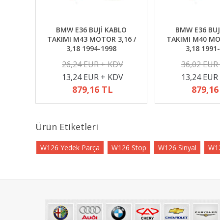
BMW E36 BUJİ KABLO
BMW E36 BUJ
TAKIMI M43 MOTOR 3,16 /
TAKIMI M40 MO
3,18 1994-1998
3,18 1991
26,24 EUR + KDV
36,02 EUR
13,24 EUR + KDV
13,24 EUR
879,16 TL
879,16
Ürün Etiketleri
W126 Yedek Parça
W126 Stop
W126 Sinyal
W12