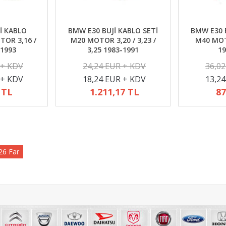
İ KABLO
BMW E30 BUJİ KABLO SETİ
BMW E30 B
TOR 3,16 /
M20 MOTOR 3,20 / 3,23 /
M40 MOTO
-1993
3,25 1983-1991
19
 + KDV
24,24 EUR + KDV
36,0
 + KDV
18,24 EUR + KDV
13,2
 TL
1.211,17 TL
87
6 Far