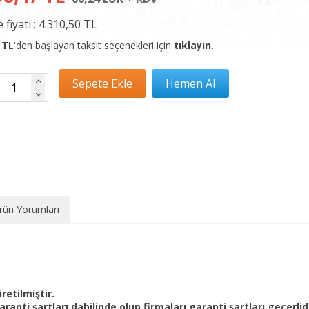
 fiyatı :
4.310,50 TL
 TL
'den başlayan taksit seçenekleri için
tıklayın.
rün Yorumları
retilmiştir.
ranti şartları dahilinde olup firmaları garanti şartları geçerlidi