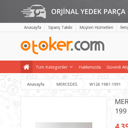
Anasayfa
Sipariş Takibi
Müşteri Hizmetleri
İlet
Tüm Kategoriler
Hakkımızda
Güvenli Alı
Anasayfa
MERCEDES
W126 1981-1991
MER
199
4.3