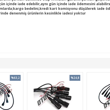
 içinde iade edebilir,aynı gün içinde iade ödemesini alabilirs
mlarda;kargo bedelini,kredi kart komisyonu düşülerek iade öde
nde denenmiş ürünlerin kesinlikle iadesi yoktur
%63,2
%24,8