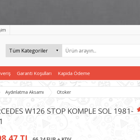
işim
şveriş
Garanti Koşulları
Kapida Ödeme
Aydınlatma Aksamı
Otoker
CEDES W126 STOP KOMPLE SOL 1981-
1
98,47 TL
66,24 EUR + KDV