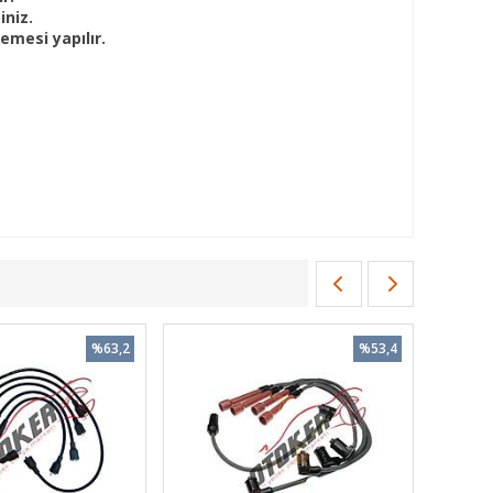
iniz.
mesi yapılır.
%63,2
%53,4