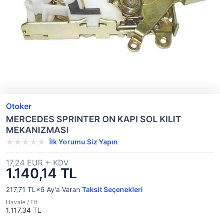
Otoker
MERCEDES SPRINTER ON KAPI SOL KILIT
MEKANIZMASI
İlk Yorumu Siz Yapın
17,24 EUR + KDV
1.140,14 TL
217,71 TL×6
Ay'a Varan
Taksit Seçenekleri
Havale / Eft
1.117,34 TL