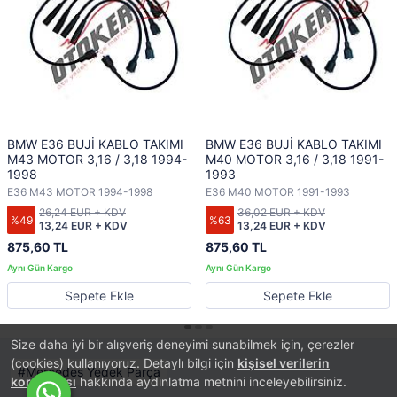
BMW E36 BUJİ KABLO TAKIMI
BMW E36 BUJİ KABLO TAKIMI
M43 MOTOR 3,16 / 3,18 1994-
M40 MOTOR 3,16 / 3,18 1991-
1998
1993
E36 M43 MOTOR 1994-1998
E36 M40 MOTOR 1991-1993
26,24 EUR + KDV
36,02 EUR + KDV
%49
%63
13,24 EUR + KDV
13,24 EUR + KDV
875,60 TL
875,60 TL
Sepete Ekle
Sepete Ekle
Size daha iyi bir alışveriş deneyimi sunabilmek için, çerezler
(cookies) kullanıyoruz. Detaylı bilgi için
kişisel verilerin
Mercedes Yedek Parça
korunması
hakkında aydınlatma metnini inceleyebilirsiniz.