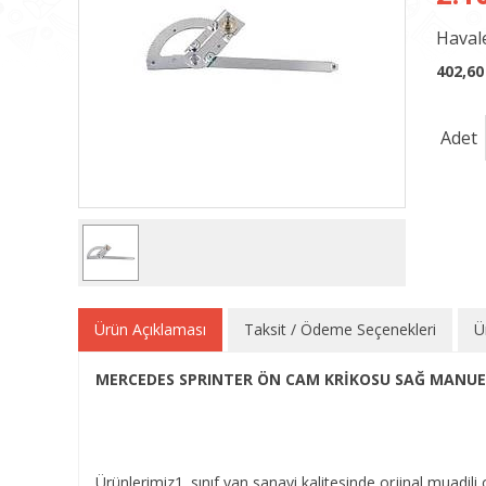
Havale
402,60
Adet
Ürün Açıklaması
Taksit / Ödeme Seçenekleri
Ü
MERCEDES SPRINTER ÖN CAM KRİKOSU SAĞ MANUEL
Ürünlerimiz1. sınıf yan sanayi kalitesinde orjinal muadili o