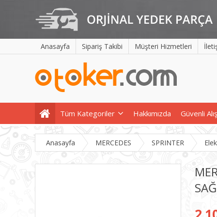
Anasayfa
Sipariş Takibi
Müşteri Hizmetleri
İlet
Tüm Kategoriler
Hakkımızda
Güvenli Alı
Anasayfa
MERCEDES
SPRINTER
Ele
MER
SAĞ
2.1