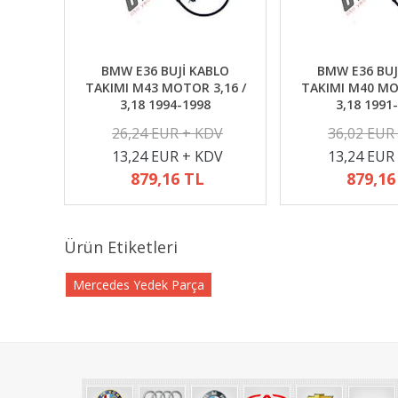
BMW E36 BUJİ KABLO
BMW E36 BUJ
TAKIMI M43 MOTOR 3,16 /
TAKIMI M40 MO
3,18 1994-1998
3,18 1991
26,24 EUR + KDV
36,02 EUR
13,24 EUR + KDV
13,24 EUR
879,16 TL
879,16
Ürün Etiketleri
Mercedes Yedek Parça