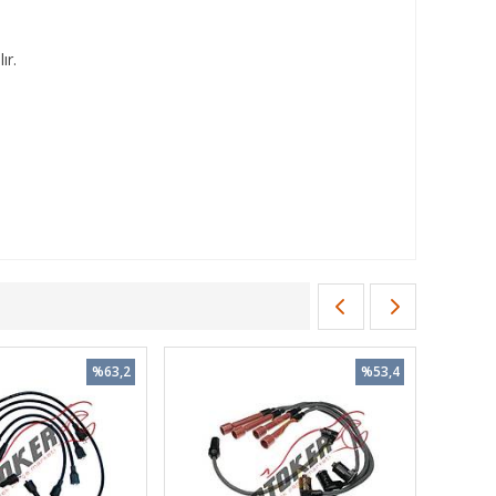
ır.
%63,2
%53,4