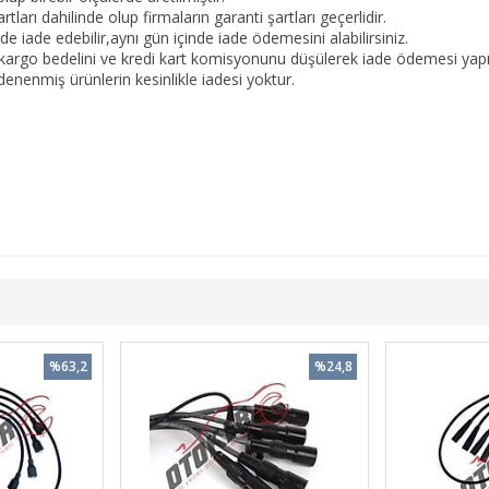
tları dahilinde olup firmaların garanti şartları geçerlidir.
 iade edebilir,aynı gün içinde iade ödemesini alabilirsiniz.
kargo bedelini ve kredi kart komisyonunu düşülerek iade ödemesi yapıl
nenmiş ürünlerin kesinlikle iadesi yoktur.
%63,2
%24,8