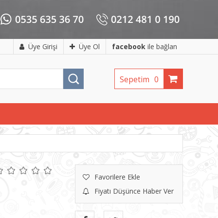
Üye Girişi
Üye Ol
facebook
ile bağlan
Sepetim
0
Favorilere Ekle
Fiyatı Düşünce Haber Ver