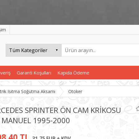
işim
şveriş
Garanti Koşulları
Kapida Ödeme
ktrik Isıtma Soğutma Aksamı
Otoker
CEDES SPRINTER ÖN CAM KRİKOSU
 MANUEL 1995-2000
08,40 TL
31,75 EUR + KDV