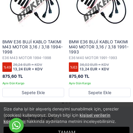
BMW E36 BUJİ KABLO TAKIMI
BMW E36 BUJİ KABLO TAKIMI
M43 MOTOR 3,16 / 3,18 1994-
M40 MOTOR 3,16 / 3,18 1991-
1998
1993
E36 M43 MOTOR 1994-1998
E36 M40 MOTOR 1991-1993
26,24 EUR + KDV
36,02 EUR + KDV
%49
%63
13,24 EUR + KDV
13,24 EUR + KDV
875,60 TL
875,60 TL
Sepete Ekle
Sepete Ekle
Size daha iyi bir alışveriş deneyimi sunabilmek için, çerezler
(cookies) kullanıyoruz. Detaylı bilgi için
kişisel verilerin
Mercedes Yedek Parça
korunması
hakkında aydınlatma metnini inceleyebilirsiniz.
TAMAM