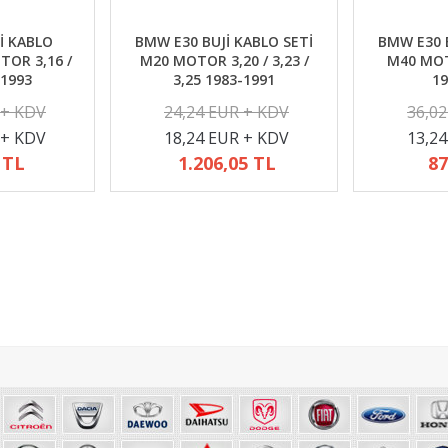
İ KABLO
BMW E30 BUJİ KABLO SETİ
BMW E30 B
TOR 3,16 /
M20 MOTOR 3,20 / 3,23 /
M40 MOTO
-1993
3,25 1983-1991
19
 + KDV
24,24 EUR + KDV
36,0
 + KDV
18,24 EUR + KDV
13,2
 TL
1.206,05 TL
87