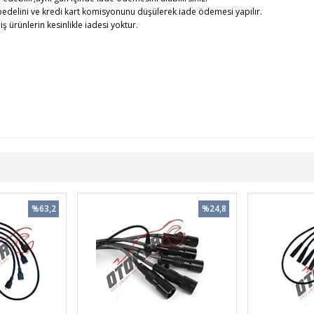
edelini ve kredi kart komisyonunu düşülerek iade ödemesi yapılır.
rünlerin kesinlikle iadesi yoktur.
%63,2
%24,8