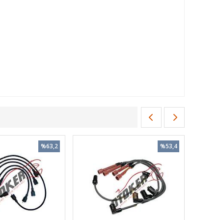
%63,2
%53,4