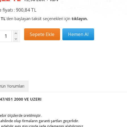
 fiyatı :
900,84 TL
 TL
'den başlayan taksit seçenekleri için
tıklayın.
rün Yorumları
7/651 2000 VE UZERI
ebir ölçülerde üretilmiştir.
ahilinde olup firmaların garanti şartları geçerlidir.
debilir,aynı gün içinde iade ödemesini alabilirsiniz.