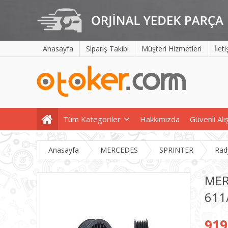
Anasayfa
Sipariş Takibi
Müşteri Hizmetleri
İlet
Tüm Kategoriler
Hakkımızda
Güvenli Alı
Anasayfa
MERCEDES
SPRINTER
Rad
MER
611
919