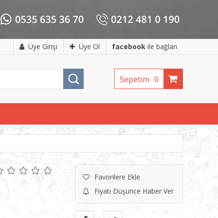
Üye Girişi
Üye Ol
facebook
ile bağlan
Sepetim
0
Favorilere Ekle
Fiyatı Düşünce Haber Ver