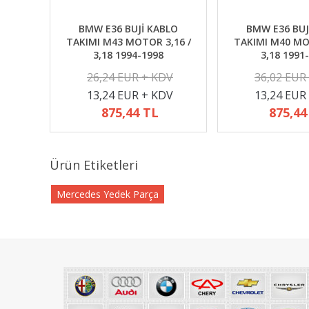
BMW E36 BUJİ KABLO
BMW E36 BUJ
TAKIMI M43 MOTOR 3,16 /
TAKIMI M40 MO
3,18 1994-1998
3,18 1991
26,24 EUR + KDV
36,02 EUR
13,24 EUR + KDV
13,24 EUR
875,44 TL
875,44
Ürün Etiketleri
Mercedes Yedek Parça