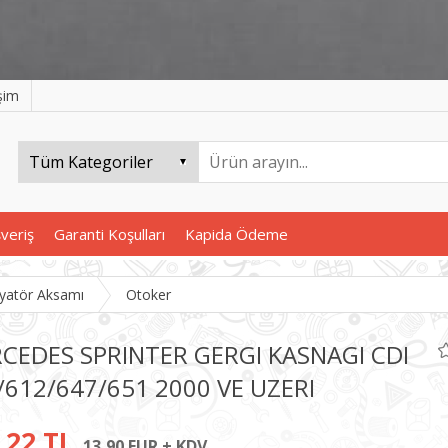
işim
şveriş
Garanti Koşulları
Kapida Ödeme
yatör Aksamı
Otoker
CEDES SPRINTER GERGI KASNAGI CDI
/612/647/651 2000 VE UZERI
,22 TL
13,90 EUR + KDV