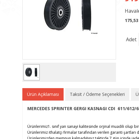
Havale
175,53
Adet
Ürün Açıklaması
Taksit / Ödeme Seçenekleri
Ü
MERCEDES SPRINTER GERGI KASNAGI CDI 611/612/64
Ürünlerimiz1. sınıf yan sanayi kalitesinde orjinal muadili olup bir
Ürünlerimiz ithalatçı firmalar tarafından verilen garanti şartları d
Ürünlerimizden memnun kalmadığınız taktirde 7 gün içinde iade e