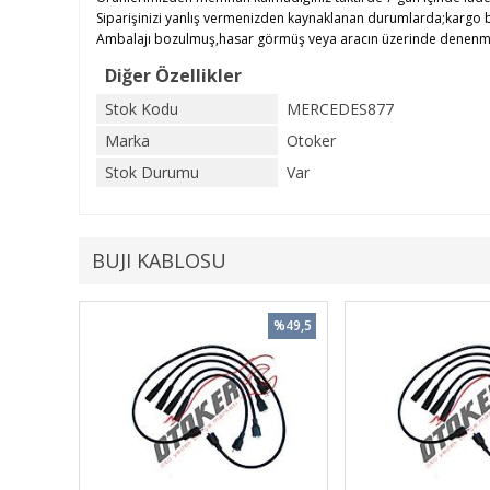
Siparişinizi yanlış vermenizden kaynaklanan durumlarda;kargo b
Ambalajı bozulmuş,hasar görmüş veya aracın üzerinde denenmiş ü
Diğer Özellikler
Stok Kodu
MERCEDES877
Marka
Otoker
Stok Durumu
Var
BUJI KABLOSU
%49,5