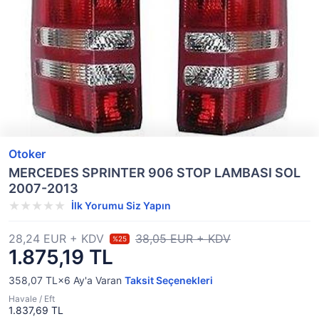
Otoker
MERCEDES SPRINTER 906 STOP LAMBASI SOL
2007-2013
İlk Yorumu Siz Yapın
28,24 EUR + KDV
38,05 EUR + KDV
%25
1.875,19 TL
358,07 TL×6
Ay'a Varan
Taksit Seçenekleri
Havale / Eft
1.837,69 TL