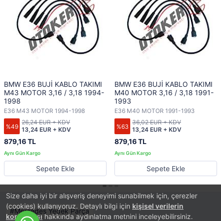
BMW E36 BUJİ KABLO TAKIMI
BMW E36 BUJİ KABLO TAKIMI
M43 MOTOR 3,16 / 3,18 1994-
M40 MOTOR 3,16 / 3,18 1991-
1998
1993
E36 M43 MOTOR 1994-1998
E36 M40 MOTOR 1991-1993
26,24 EUR + KDV
36,02 EUR + KDV
%49
%63
13,24 EUR + KDV
13,24 EUR + KDV
879,16 TL
879,16 TL
Sepete Ekle
Sepete Ekle
Size daha iyi bir alışveriş deneyimi sunabilmek için, çerezler
(cookies) kullanıyoruz. Detaylı bilgi için
kişisel verilerin
Mercedes Yedek Parça
korunması
hakkında aydınlatma metnini inceleyebilirsiniz.