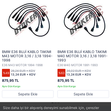
BMW E36 BUJİ KABLO TAKIMI
BMW E36 BUJİ KABLO TAKIMI
M43 MOTOR 3,16 / 3,18 1994-
M40 MOTOR 3,16 / 3,18 1991-
1998
1993
E36 M43 MOTOR 1994-1998
E36 M40 MOTOR 1991-1993
26,24 EUR + KDV
36,02 EUR + KDV
%49
%63
13,24 EUR + KDV
13,24 EUR + KDV
875,95 TL
875,95 TL
Sepete Ekle
Sepete Ekle
Size daha iyi bir alışveriş deneyimi sunabilmek için, çerezler