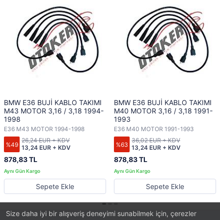
BMW E36 BUJİ KABLO TAKIMI
BMW E36 BUJİ KABLO TAKIMI
M43 MOTOR 3,16 / 3,18 1994-
M40 MOTOR 3,16 / 3,18 1991-
1998
1993
E36 M43 MOTOR 1994-1998
E36 M40 MOTOR 1991-1993
26,24 EUR + KDV
36,02 EUR + KDV
%49
%63
13,24 EUR + KDV
13,24 EUR + KDV
878,83 TL
878,83 TL
Sepete Ekle
Sepete Ekle
Size daha iyi bir alışveriş deneyimi sunabilmek için, çerezler