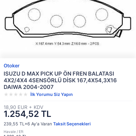
Otoker
ISUZU D MAX PICK UP ÖN FREN BALATASI
4X2/4X4 4SENSÖRLÜ DİSK 167,4X54,3X16
DAIWA 2004-2007
İlk Yorumu Siz Yapın
18,90 EUR + KDV
1.254,52 TL
239,55 TL×6
Ay'a Varan
Taksit Seçenekleri
Havale / Eft