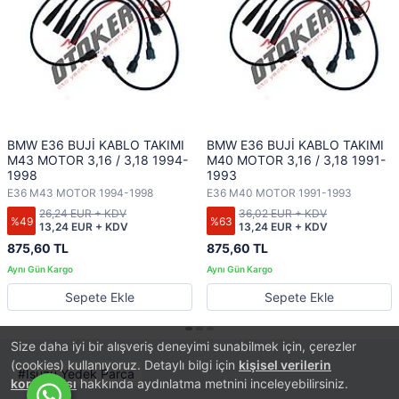
BMW E36 BUJİ KABLO TAKIMI
BMW E36 BUJİ KABLO TAKIMI
M43 MOTOR 3,16 / 3,18 1994-
M40 MOTOR 3,16 / 3,18 1991-
1998
1993
E36 M43 MOTOR 1994-1998
E36 M40 MOTOR 1991-1993
26,24 EUR + KDV
36,02 EUR + KDV
%49
%63
13,24 EUR + KDV
13,24 EUR + KDV
875,60 TL
875,60 TL
Sepete Ekle
Sepete Ekle
Size daha iyi bir alışveriş deneyimi sunabilmek için, çerezler
(cookies) kullanıyoruz. Detaylı bilgi için
kişisel verilerin
Isuzu Yedek Parça
korunması
hakkında aydınlatma metnini inceleyebilirsiniz.