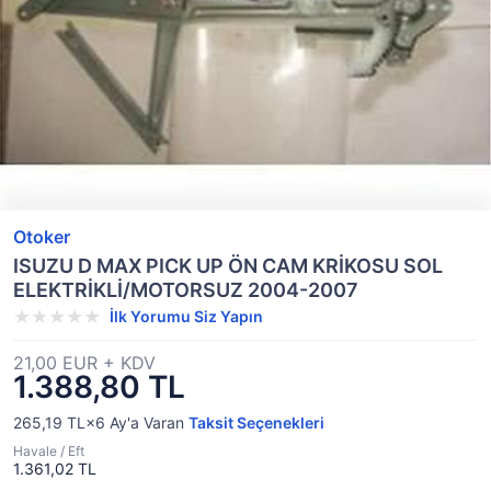
Otoker
ISUZU D MAX PICK UP ÖN CAM KRİKOSU SOL
ELEKTRİKLİ/MOTORSUZ 2004-2007
İlk Yorumu Siz Yapın
21,00 EUR + KDV
1.388,80 TL
265,19 TL×6
Ay'a Varan
Taksit Seçenekleri
Havale / Eft
1.361,02 TL