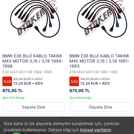
BMW E36 BUJİ KABLO TAKIMI
BMW E36 BUJİ KABLO TAKIMI
M43 MOTOR 3,16 / 3,18 1994-
M40 MOTOR 3,16 / 3,18 1991-
1998
1993
E36 M43 MOTOR 1994-1998
E36 M40 MOTOR 1991-1993
26,24 EUR + KDV
36,02 EUR + KDV
%49
%63
13,24 EUR + KDV
13,24 EUR + KDV
875,95 TL
875,95 TL
Sepete Ekle
Sepete Ekle
Size daha iyi bir alışveriş deneyimi sunabilmek için, çerezler
(cookies) kullanıyoruz. Detaylı bilgi için
kişisel verilerin
Hyundai Yedek Parça