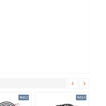
%63,2
%53,4