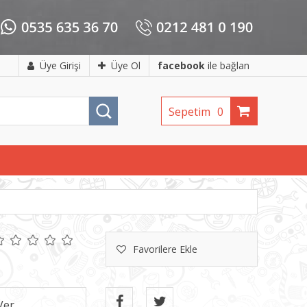
Üye Girişi
Üye Ol
facebook
ile bağlan
Sepetim
0
Favorilere Ekle