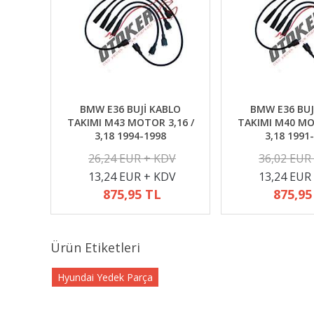
BMW E36 BUJİ KABLO
BMW E36 BUJ
TAKIMI M43 MOTOR 3,16 /
TAKIMI M40 MO
3,18 1994-1998
3,18 1991
26,24 EUR + KDV
36,02 EUR
13,24 EUR + KDV
13,24 EUR
875,95 TL
875,95
Ürün Etiketleri
Hyundai Yedek Parça