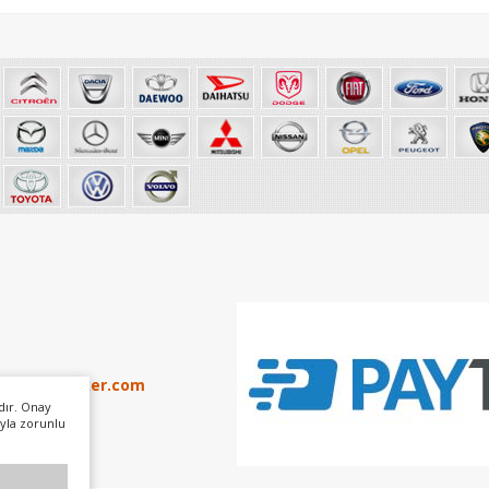
info@otoker.com
dır. Onay
yla zorunlu