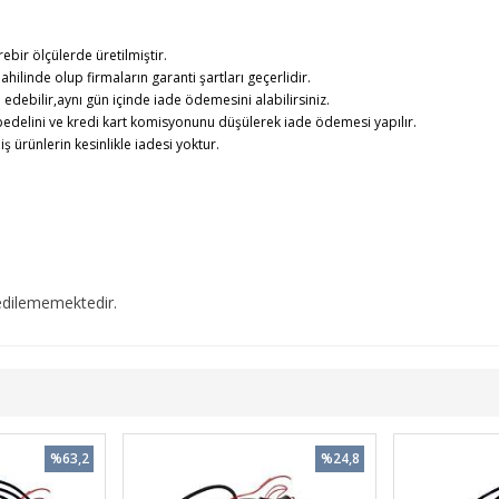
rebir ölçülerde üretilmiştir.
ahilinde olup firmaların garanti şartları geçerlidir.
debilir,aynı gün içinde iade ödemesini alabilirsiniz.
edelini ve kredi kart komisyonunu düşülerek iade ödemesi yapılır.
rünlerin kesinlikle iadesi yoktur.
edilememektedir.
%63,2
%24,8