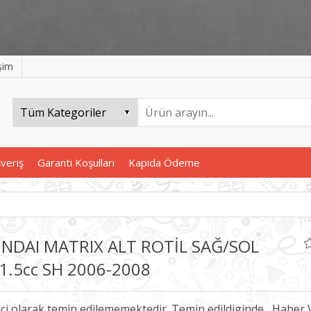
işim
şveriş
Garanti Koşulları
Kapida Ödeme
NDAI MATRIX ALT ROTİL SAĞ/SOL
/1.5cc SH 2006-2008
ici olarak temin edilememektedir. Temin edildiginde