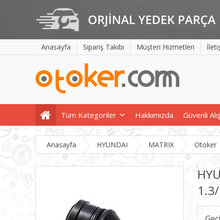
Anasayfa
Sipariş Takibi
Müşteri Hizmetleri
İlet
Tüm Kategoriler
Hakkımızda
Güvenli Alı
Anasayfa
HYUNDAI
MATRIX
Otoker
HYU
1.3
Geç