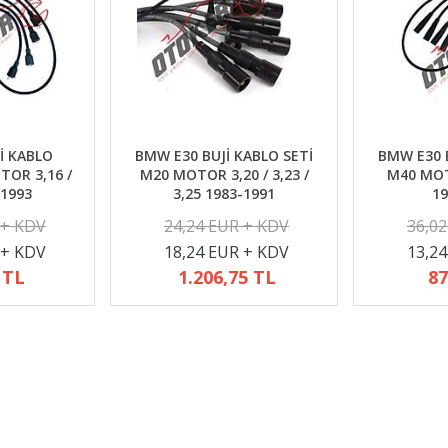
İ KABLO
BMW E30 BUJİ KABLO SETİ
BMW E30 B
TOR 3,16 /
M20 MOTOR 3,20 / 3,23 /
M40 MOTO
-1993
3,25 1983-1991
19
 + KDV
24,24 EUR + KDV
36,0
 + KDV
18,24 EUR + KDV
13,2
 TL
1.206,75 TL
87