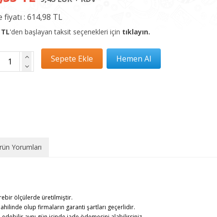
 fiyatı :
614,98 TL
 TL
'den başlayan taksit seçenekleri için
tıklayın.
rün Yorumları
rebir ölçülerde üretilmiştir.
ahilinde olup firmaların garanti şartları geçerlidir.
debilir,aynı gün içinde iade ödemesini alabilirsiniz.