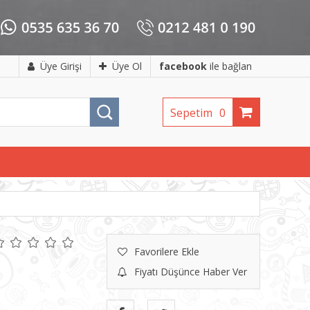
Üye Girişi
Üye Ol
facebook
ile bağlan
Sepetim
0
Favorilere Ekle
Fiyatı Düşünce Haber Ver