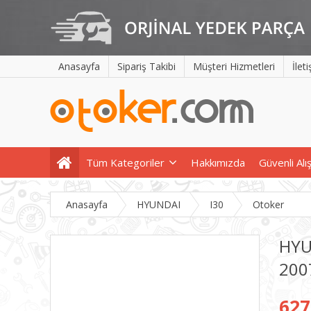
Anasayfa
Sipariş Takibi
Müşteri Hizmetleri
İlet
Tüm Kategoriler
Hakkımızda
Güvenli Alı
Anasayfa
HYUNDAI
I30
Otoker
HYU
200
627