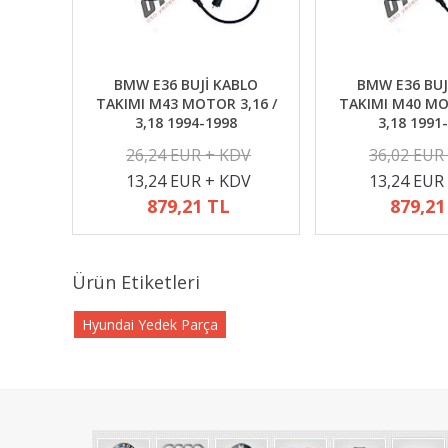
BMW E36 BUJİ KABLO
BMW E36 BUJ
TAKIMI M43 MOTOR 3,16 /
TAKIMI M40 MO
3,18 1994-1998
3,18 1991
26,24 EUR + KDV
36,02 EUR
13,24 EUR + KDV
13,24 EUR
879,21 TL
879,21
Ürün Etiketleri
Hyundai Yedek Parça