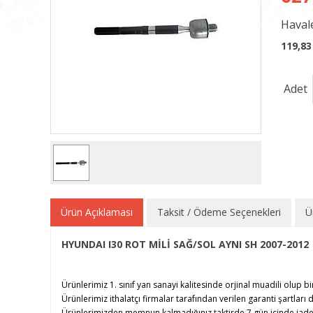
Havale
119,83
Adet
Ürün Açıklaması
Taksit / Ödeme Seçenekleri
Ü
HYUNDAI I30 ROT MİLİ SAĞ/SOL AYNI SH 2007-2012
Ürünlerimiz 1. sınıf yan sanayi kalitesinde orjinal muadili olup bi
Ürünlerimiz ithalatçı firmalar tarafından verilen garanti şartları d
Ürünlerimizden memnun kalmadığınız taktirde 7 gün içinde iade e