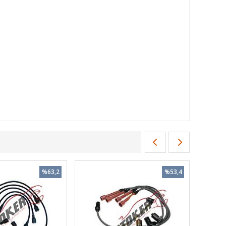
%63,2
%53,4