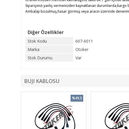
Siparişinizi yanlış vermenizden kaynaklanan durumlarda;kargo b
Ambalajı bozulmuş,hasar görmüş veya aracın üzerinde denenmiş ü
Diğer Özellikler
Stok Kodu
607-6011
Marka
Otoker
Stok Durumu
Var
BUJI KABLOSU
%49,5