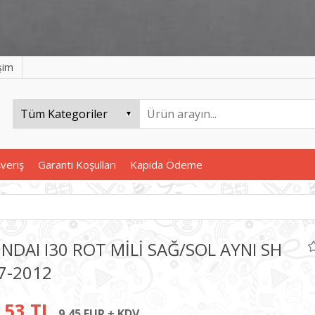
işim
şveriş
Garanti Koşulları
Kapida Ödeme
NDAI I30 ROT MİLİ SAĞ/SOL AYNI SH
7-2012
,53 TL
9,45 EUR + KDV