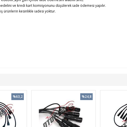
edelini ve kredi kart komisyonunu düşülerek iade ödemesi yapılır.
rünlerin kesinlikle iadesi yoktur.
%63,2
%24,8