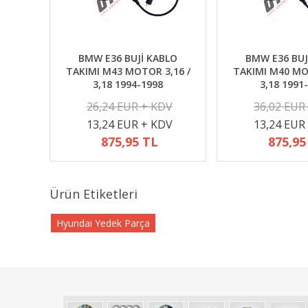
BMW E36 BUJİ KABLO
BMW E36 BUJ
TAKIMI M43 MOTOR 3,16 /
TAKIMI M40 MO
3,18 1994-1998
3,18 1991
26,24 EUR + KDV
36,02 EUR
13,24 EUR + KDV
13,24 EUR
875,95 TL
875,95
Ürün Etiketleri
Hyundai Yedek Parça