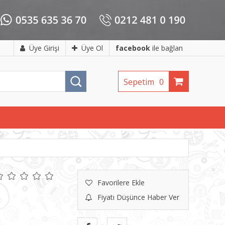
Üye Girişi
Üye Ol
facebook
ile bağlan
Sepetim
0
Favorilere Ekle
Fiyatı Düşünce Haber Ver