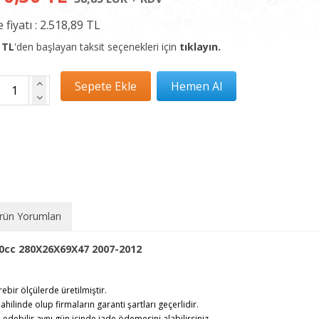
 fiyatı :
2.518,89 TL
 TL
'den başlayan taksit seçenekleri için
tıklayın.
rün Yorumları
.0cc 280X26X69X47 2007-2012
rebir ölçülerde üretilmiştir.
ahilinde olup firmaların garanti şartları geçerlidir.
debilir,aynı gün içinde iade ödemesini alabilirsiniz.