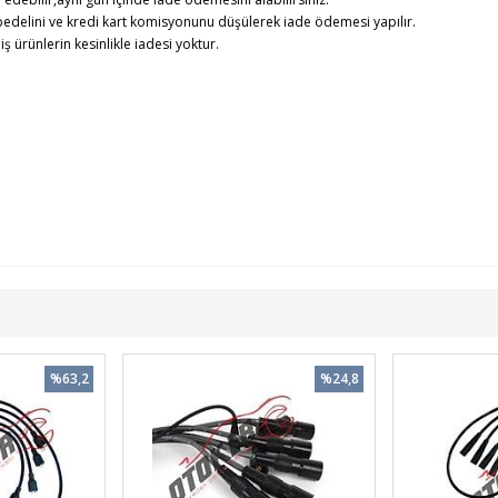
edelini ve kredi kart komisyonunu düşülerek iade ödemesi yapılır.
rünlerin kesinlikle iadesi yoktur.
%63,2
%24,8