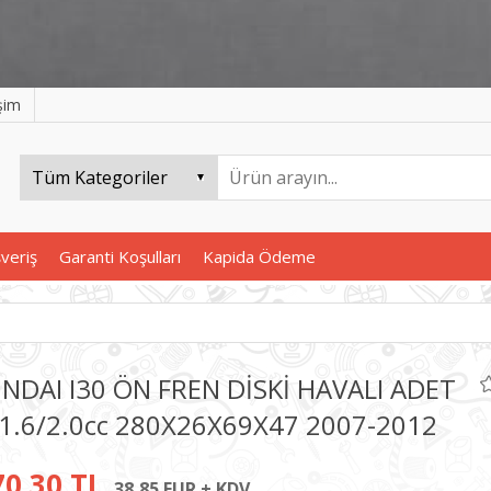
işim
şveriş
Garanti Koşulları
Kapida Ödeme
NDAI I30 ÖN FREN DİSKİ HAVALI ADET
/1.6/2.0cc 280X26X69X47 2007-2012
70,30 TL
38,85 EUR + KDV