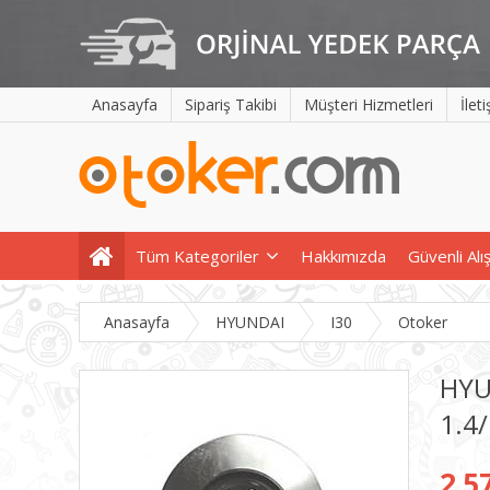
Anasayfa
Sipariş Takibi
Müşteri Hizmetleri
İlet
Tüm Kategoriler
Hakkımızda
Güvenli Alı
Anasayfa
HYUNDAI
I30
Otoker
HYU
1.4
2.5