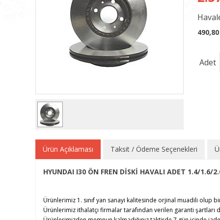
Havale
490,80
Adet
Ürün Açıklaması
Taksit / Ödeme Seçenekleri
Ü
HYUNDAI I30 ÖN FREN DİSKİ HAVALI ADET 1.4/1.6/2
Ürünlerimiz 1. sınıf yan sanayi kalitesinde orjinal muadili olup bi
Ürünlerimiz ithalatçı firmalar tarafından verilen garanti şartları d
Ürünlerimizden memnun kalmadığınız taktirde 7 gün içinde iade e