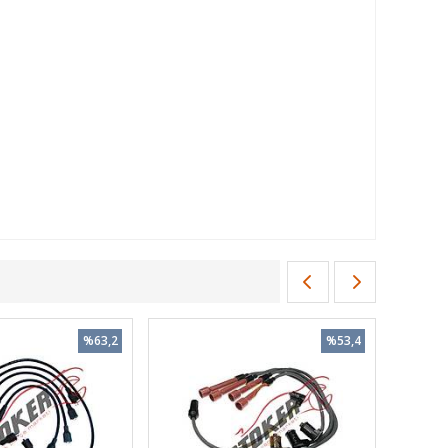
%63,2
%53,4