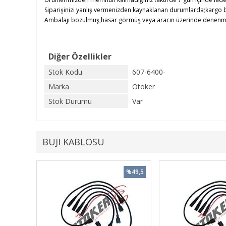
Siparişinizi yanlış vermenizden kaynaklanan durumlarda;kargo b
Ambalajı bozulmuş,hasar görmüş veya aracın üzerinde denenmiş ü
Diğer Özellikler
Stok Kodu
607-6400-
Marka
Otoker
Stok Durumu
Var
BUJI KABLOSU
%49,5