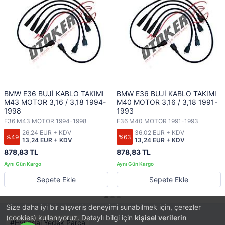
BMW E36 BUJİ KABLO TAKIMI
BMW E36 BUJİ KABLO TAKIMI
M43 MOTOR 3,16 / 3,18 1994-
M40 MOTOR 3,16 / 3,18 1991-
1998
1993
E36 M43 MOTOR 1994-1998
E36 M40 MOTOR 1991-1993
26,24 EUR + KDV
36,02 EUR + KDV
%49
%63
13,24 EUR + KDV
13,24 EUR + KDV
878,83 TL
878,83 TL
Sepete Ekle
Sepete Ekle
Size daha iyi bir alışveriş deneyimi sunabilmek için, çerezler
(cookies) kullanıyoruz. Detaylı bilgi için
kişisel verilerin
Hyundai Yedek Parça