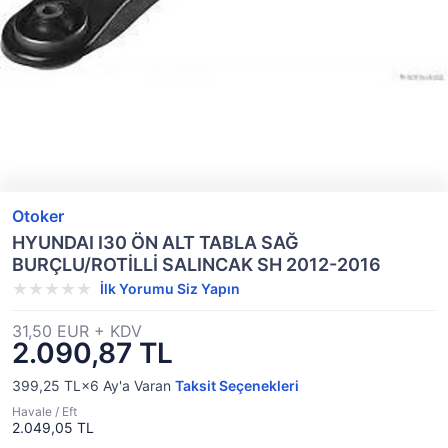
Otoker
HYUNDAI I30 ÖN ALT TABLA SAĞ
BURÇLU/ROTİLLİ SALINCAK SH 2012-2016
İlk Yorumu Siz Yapın
31,50 EUR + KDV
2.090,87 TL
399,25 TL×6
Ay'a Varan
Taksit Seçenekleri
Havale / Eft
2.049,05 TL