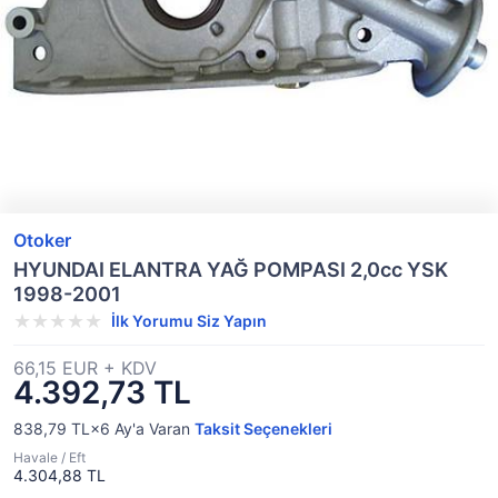
Otoker
HYUNDAI ELANTRA YAĞ POMPASI 2,0cc YSK
1998-2001
İlk Yorumu Siz Yapın
66,15 EUR + KDV
4.392,73 TL
838,79 TL×6
Ay'a Varan
Taksit Seçenekleri
Havale / Eft
4.304,88 TL