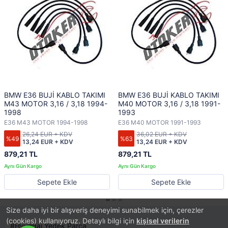
BMW E36 BUJİ KABLO TAKIMI
BMW E36 BUJİ KABLO TAKIMI
M43 MOTOR 3,16 / 3,18 1994-
M40 MOTOR 3,16 / 3,18 1991-
1998
1993
E36 M43 MOTOR 1994-1998
E36 M40 MOTOR 1991-1993
26,24 EUR + KDV
36,02 EUR + KDV
%49
%63
13,24 EUR + KDV
13,24 EUR + KDV
879,21 TL
879,21 TL
Sepete Ekle
Sepete Ekle
Size daha iyi bir alışveriş deneyimi sunabilmek için, çerezler
(cookies) kullanıyoruz. Detaylı bilgi için
kişisel verilerin
Hyundai Yedek Parça