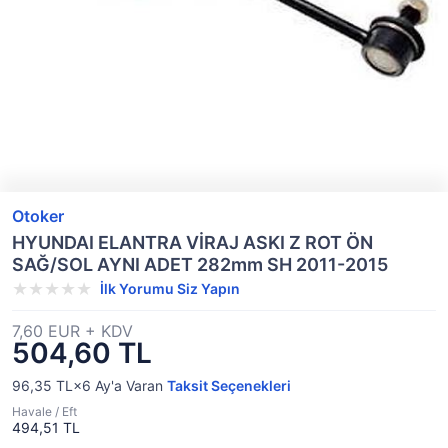
Otoker
HYUNDAI ELANTRA VİRAJ ASKI Z ROT ÖN
SAĞ/SOL AYNI ADET 282mm SH 2011-2015
İlk Yorumu Siz Yapın
7,60 EUR + KDV
504,60 TL
96,35 TL×6
Ay'a Varan
Taksit Seçenekleri
Havale / Eft
494,51 TL