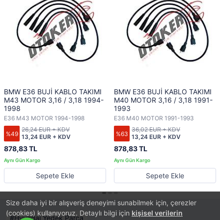
BMW E36 BUJİ KABLO TAKIMI
BMW E36 BUJİ KABLO TAKIMI
M43 MOTOR 3,16 / 3,18 1994-
M40 MOTOR 3,16 / 3,18 1991-
1998
1993
E36 M43 MOTOR 1994-1998
E36 M40 MOTOR 1991-1993
26,24 EUR + KDV
36,02 EUR + KDV
%49
%63
13,24 EUR + KDV
13,24 EUR + KDV
878,83 TL
878,83 TL
Sepete Ekle
Sepete Ekle
Size daha iyi bir alışveriş deneyimi sunabilmek için, çerezler
(cookies) kullanıyoruz. Detaylı bilgi için
kişisel verilerin
Hyundai Yedek Parça