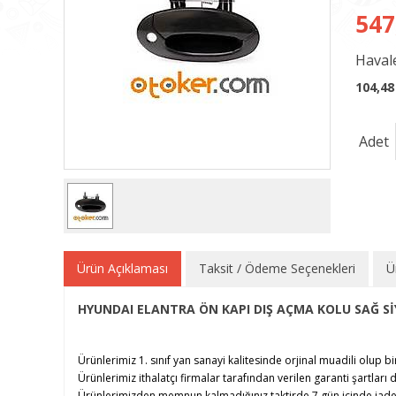
547
Havale
104,48
Adet
Ürün Açıklaması
Taksit / Ödeme Seçenekleri
Ü
HYUNDAI ELANTRA ÖN KAPI DIŞ AÇMA KOLU SAĞ Sİ
Ürünlerimiz 1. sınıf yan sanayi kalitesinde orjinal muadili olup bi
Ürünlerimiz ithalatçı firmalar tarafından verilen garanti şartları d
Ürünlerimizden memnun kalmadığınız taktirde 7 gün içinde iade e