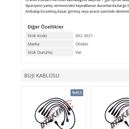
Siparişinizi yanlış vermenizden kaynaklanan durumlarda;kargo b
Ambalajı bozulmuş,hasar görmüş veya aracın üzerinde denenmiş ü
Diğer Özellikler
Stok Kodu
602-3021
Marka
Otoker
Stok Durumu
Var
BUJI KABLOSU
%49,5