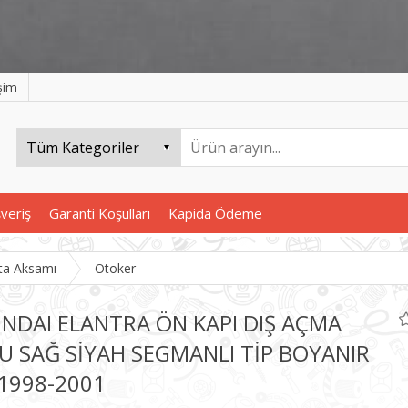
işim
şveriş
Garanti Koşulları
Kapida Ödeme
ta Aksamı
Otoker
NDAI ELANTRA ÖN KAPI DIŞ AÇMA
U SAĞ SİYAH SEGMANLI TİP BOYANIR
 1998-2001