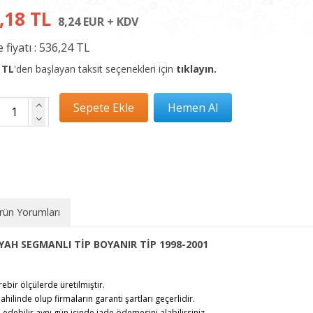
,18 TL
8,24 EUR + KDV
 fiyatı :
536,24 TL
 TL
'den başlayan taksit seçenekleri için
tıklayın.
rün Yorumları
YAH SEGMANLI TİP BOYANIR TİP 1998-2001
rebir ölçülerde üretilmiştir.
ahilinde olup firmaların garanti şartları geçerlidir.
debilir,aynı gün içinde iade ödemesini alabilirsiniz.