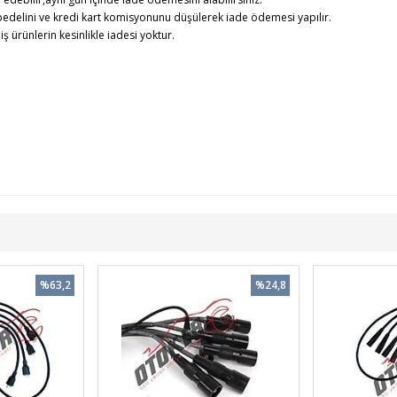
edelini ve kredi kart komisyonunu düşülerek iade ödemesi yapılır.
rünlerin kesinlikle iadesi yoktur.
%63,2
%24,8