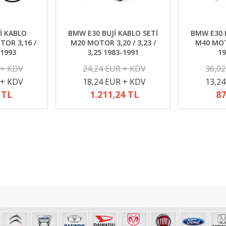
İ KABLO
BMW E30 BUJİ KABLO SETİ
BMW E30 B
TOR 3,16 /
M20 MOTOR 3,20 / 3,23 /
M40 MOTO
-1993
3,25 1983-1991
19
 + KDV
24,24 EUR + KDV
36,0
 + KDV
18,24 EUR + KDV
13,2
 TL
1.211,24 TL
87