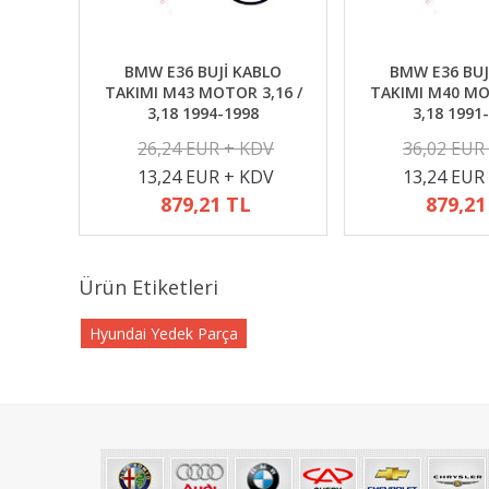
BMW E36 BUJİ KABLO
BMW E36 BUJ
TAKIMI M43 MOTOR 3,16 /
TAKIMI M40 MO
3,18 1994-1998
3,18 1991
26,24 EUR + KDV
36,02 EUR
13,24 EUR + KDV
13,24 EUR
879,21 TL
879,21
Ürün Etiketleri
Hyundai Yedek Parça