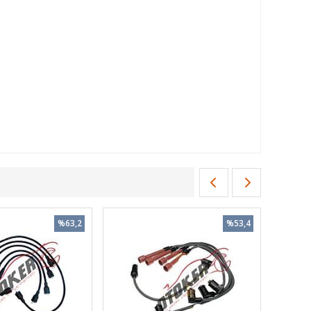
%63,2
%53,4