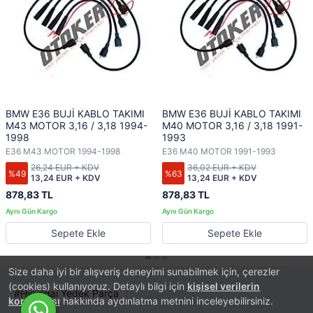
BMW E36 BUJİ KABLO TAKIMI
BMW E36 BUJİ KABLO TAKIMI
M43 MOTOR 3,16 / 3,18 1994-
M40 MOTOR 3,16 / 3,18 1991-
1998
1993
E36 M43 MOTOR 1994-1998
E36 M40 MOTOR 1991-1993
26,24 EUR + KDV
36,02 EUR + KDV
%49
%63
13,24 EUR + KDV
13,24 EUR + KDV
878,83 TL
878,83 TL
Sepete Ekle
Sepete Ekle
Size daha iyi bir alışveriş deneyimi sunabilmek için, çerezler
(cookies) kullanıyoruz. Detaylı bilgi için
kişisel verilerin
Hyundai Yedek Parça
korunması
hakkında aydınlatma metnini inceleyebilirsiniz.