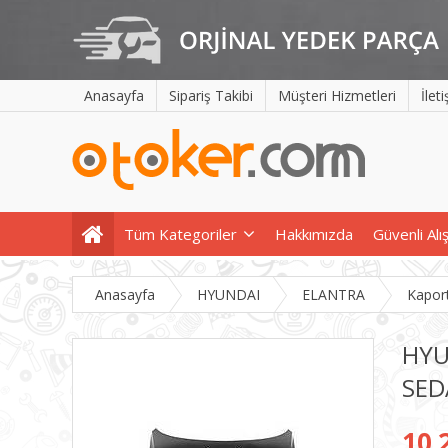
Anasayfa
Sipariş Takibi
Müşteri Hizmetleri
İlet
Tüm Kategoriler
Hakkımızda
Güvenli Alı
Anasayfa
HYUNDAI
ELANTRA
Kapor
HYU
SED
10.