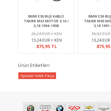
BMW E36 BUJİ KABLO
BMW E36 BUJ
TAKIMI M43 MOTOR 3,16 /
TAKIMI M40 MO
3,18 1994-1998
3,18 1991
26,24 EUR + KDV
36,02 EUR
13,24 EUR + KDV
13,24 EUR
875,95 TL
875,95
Ürün Etiketleri
Hyundai Yedek Parça