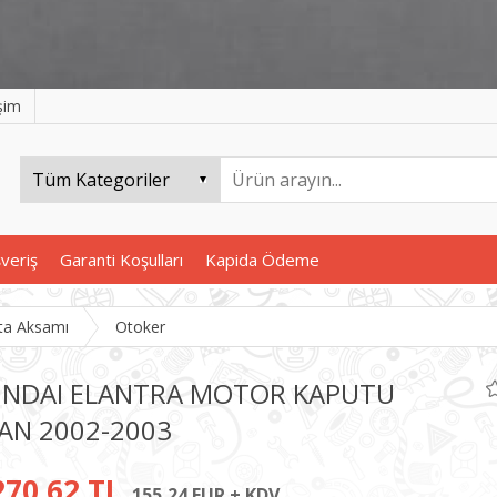
işim
şveriş
Garanti Koşulları
Kapida Ödeme
ta Aksamı
Otoker
NDAI ELANTRA MOTOR KAPUTU
AN 2002-2003
270,62 TL
155,24 EUR + KDV