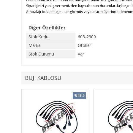
Siparişinizi yanlış vermenizden kaynaklanan durumlarda;kargo b
Ambalajı bozulmuş,hasar görmüş veya aracın üzerinde denenmiş ü
Diğer Özellikler
Stok Kodu
603-2300
Marka
Otoker
Stok Durumu
Var
BUJI KABLOSU
%49,5