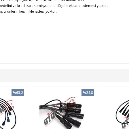
edelini ve kredi kart komisyonunu düşülerek iade ödemesi yapılır.
rünlerin kesinlikle iadesi yoktur.
%63,2
%24,8