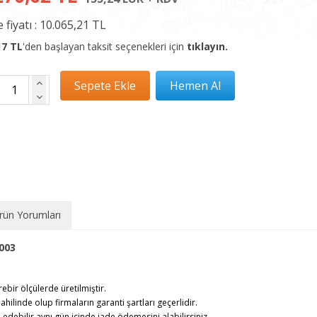
 fiyatı :
10.065,21 TL
17 TL
'den başlayan taksit seçenekleri için
tıklayın.
rün Yorumları
003
rebir ölçülerde üretilmiştir.
ahilinde olup firmaların garanti şartları geçerlidir.
debilir,aynı gün içinde iade ödemesini alabilirsiniz.