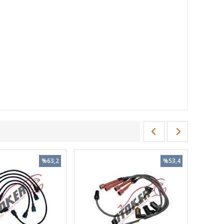
%63,2
%53,4