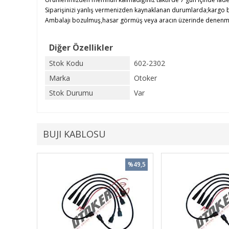
Siparişinizi yanlış vermenizden kaynaklanan durumlarda;kargo b
Ambalajı bozulmuş,hasar görmüş veya aracın üzerinde denenmiş ü
Diğer Özellikler
Stok Kodu
602-2302
Marka
Otoker
Stok Durumu
Var
BUJI KABLOSU
%49,5