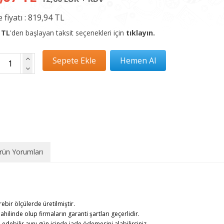
 fiyatı :
819,94 TL
 TL
'den başlayan taksit seçenekleri için
tıklayın.
rün Yorumları
rebir ölçülerde üretilmiştir.
ahilinde olup firmaların garanti şartları geçerlidir.
debilir,aynı gün içinde iade ödemesini alabilirsiniz.