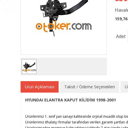
Havale
159,76
Adet
Ürün Açıklaması
Taksit / Ödeme Seçenekleri
Ü
HYUNDAI ELANTRA KAPUT KİLİDİM 1998-2001
Ürünlerimiz 1. sınıf yan sanayi kalitesinde orjinal muadili olup bi
Ürünlerimiz ithalatçı firmalar tarafından verilen garanti şartları d
Ürünlerimizden memnun kalmadığınız taktirde 7 gün içinde iade e