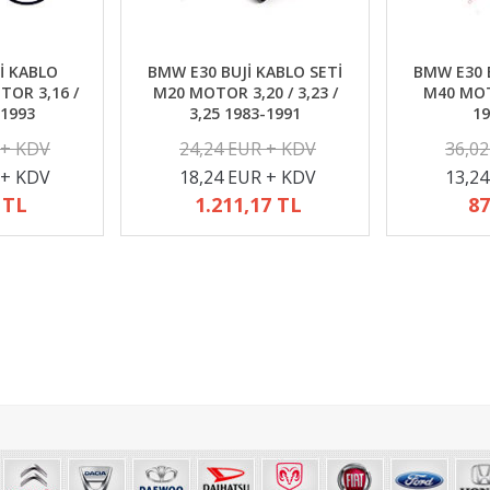
İ KABLO
BMW E30 BUJİ KABLO SETİ
BMW E30 B
TOR 3,16 /
M20 MOTOR 3,20 / 3,23 /
M40 MOTO
-1993
3,25 1983-1991
19
 + KDV
24,24 EUR + KDV
36,0
 + KDV
18,24 EUR + KDV
13,2
 TL
1.211,17 TL
87