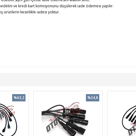
edelini ve kredi kart komisyonunu düşülerek iade ödemesi yapılır.
rünlerin kesinlikle iadesi yoktur.
%63,2
%24,8