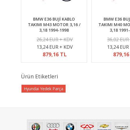
BMW E36 BUJİ KABLO
BMW E36 BUJ
TAKIMI M43 MOTOR 3,16 /
TAKIMI M40 MO
3,18 1994-1998
3,18 1991
26,24 EUR + KDV
36,02 EUR
13,24 EUR + KDV
13,24 EUR
879,16 TL
879,16
Ürün Etiketleri
Hyundai Yedek Parça