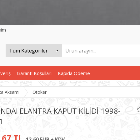
işim
şveriş
Garanti Koşulları
Kapida Ödeme
ta Aksamı
Otoker
NDAI ELANTRA KAPUT KİLİDİ 1998-
1
,67 TL
12,60 EUR + KDV