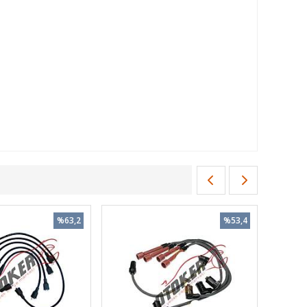
%63,2
%53,4