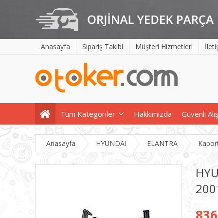
Anasayfa
Sipariş Takibi
Müşteri Hizmetleri
İlet
Tüm Kategoriler
Hakkımızda
Güvenli Alı
Anasayfa
HYUNDAI
ELANTRA
Kapor
HYU
200
836