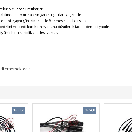
rebir ölçülerde üretilmiştir.
ahilinde olup firmaların garanti şartları geçerlidir.
debilir,aynı gün içinde iade ödemesini alabilirsiniz.
edelini ve kredi kart komisyonunu düşülerek iade ödemesi yapılır.
rünlerin kesinlikle iadesi yoktur.
edilememektedir.
%63,2
%24,8