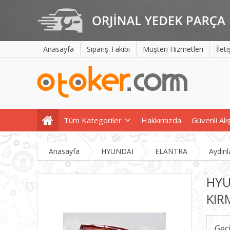
Anasayfa
Sipariş Takibi
Müşteri Hizmetleri
İlet
Tüm Kategoriler
Hakkımızda
Güvenli Alı
Anasayfa
HYUNDAI
ELANTRA
Aydın
HYU
KIR
Geç