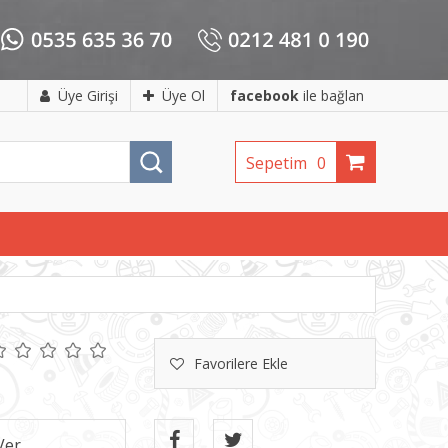
Üye Girişi
Üye Ol
facebook
ile bağlan
Sepetim
0
Favorilere Ekle