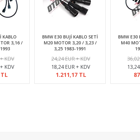
İ KABLO
BMW E30 BUJİ KABLO SETİ
BMW E30 B
TOR 3,16 /
M20 MOTOR 3,20 / 3,23 /
M40 MOTO
-1993
3,25 1983-1991
19
 + KDV
24,24 EUR + KDV
36,0
 + KDV
18,24 EUR + KDV
13,2
 TL
1.211,17 TL
87