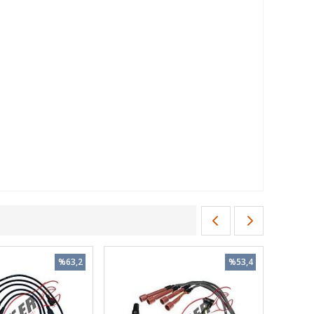
%63,2
%53,4