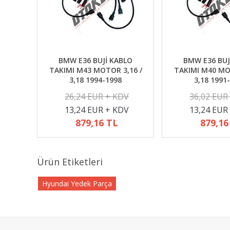
BMW E36 BUJİ KABLO
BMW E36 BUJ
TAKIMI M43 MOTOR 3,16 /
TAKIMI M40 MO
3,18 1994-1998
3,18 1991
26,24 EUR + KDV
36,02 EUR
13,24 EUR + KDV
13,24 EUR
879,16 TL
879,16
Ürün Etiketleri
Hyundai Yedek Parça