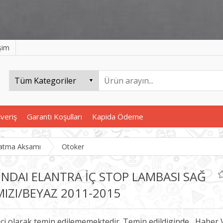
işim
şveriş
Garanti Koşulları
Kapida Ödeme
latma Aksamı
Otoker
NDAI ELANTRA İÇ STOP LAMBASI SAĞ
MIZI/BEYAZ 2011-2015
ici olarak temin edilememektedir. Temin edildiginde