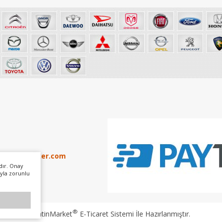
info@otoker.com
dır. Onay
yla zorunlu
®
PlatinMarket
E-Ticaret Sistemi
İle Hazırlanmıştır.