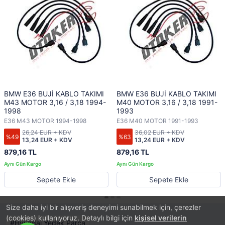
BMW E36 BUJİ KABLO TAKIMI
BMW E36 BUJİ KABLO TAKIMI
M43 MOTOR 3,16 / 3,18 1994-
M40 MOTOR 3,16 / 3,18 1991-
1998
1993
E36 M43 MOTOR 1994-1998
E36 M40 MOTOR 1991-1993
26,24 EUR + KDV
36,02 EUR + KDV
%49
%63
13,24 EUR + KDV
13,24 EUR + KDV
879,16 TL
879,16 TL
Sepete Ekle
Sepete Ekle
Size daha iyi bir alışveriş deneyimi sunabilmek için, çerezler
(cookies) kullanıyoruz. Detaylı bilgi için
kişisel verilerin
Hyundai Yedek Parça