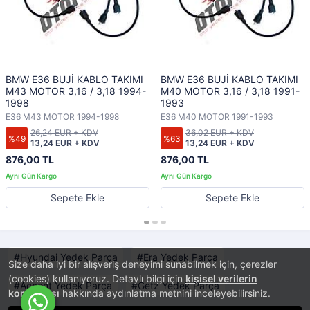
BMW E36 BUJİ KABLO TAKIMI
BMW E36 BUJİ KABLO TAKIMI
M43 MOTOR 3,16 / 3,18 1994-
M40 MOTOR 3,16 / 3,18 1991-
1998
1993
E36 M43 MOTOR 1994-1998
E36 M40 MOTOR 1991-1993
26,24 EUR + KDV
36,02 EUR + KDV
%49
%63
13,24 EUR + KDV
13,24 EUR + KDV
876,00 TL
876,00 TL
Sepete Ekle
Sepete Ekle
Hyundai Yedek Parça
Era Yedek Parça
Size daha iyi bir alışveriş deneyimi sunabilmek için, çerezler
(cookies) kullanıyoruz. Detaylı bilgi için
kişisel verilerin
Accent Yedek Parça
Getz Yedek Parça
korunması
hakkında aydınlatma metnini inceleyebilirsiniz.