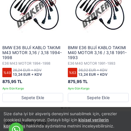
BMW E36 BUJİ KABLO TAKIMI
BMW E36 BUJİ KABLO TAKIMI
M43 MOTOR 3,16 / 3,18 1994-
M40 MOTOR 3,16 / 3,18 1991-
1998
1993
E36 M43 MOTOR 1994-1998
E36 M40 MOTOR 1991-1993
26,24 EUR + KDV
36,02 EUR + KDV
%49
%63
13,24 EUR + KDV
13,24 EUR + KDV
875,95 TL
875,95 TL
Sepete Ekle
Sepete Ekle
Size daha iyi bir alışveriş deneyimi sunabilmek için, çerezler
(cookies) kullanıyoruz. Detaylı bilgi için
kişisel verilerin
Honda Yedek Parça
korunması
hakkında aydınlatma metnini inceleyebilirsiniz.