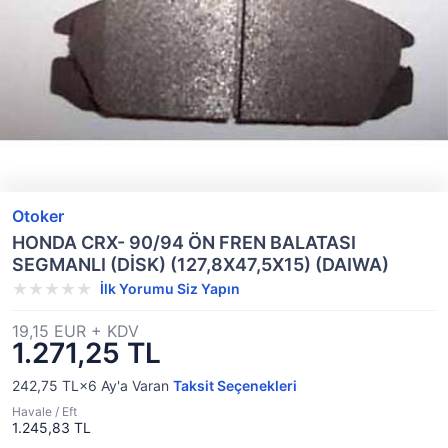
Otoker
HONDA CRX- 90/94 ÖN FREN BALATASI
SEGMANLI (DİSK) (127,8X47,5X15) (DAIWA)
İlk Yorumu Siz Yapın
19,15 EUR + KDV
1.271,25 TL
242,75 TL×6
Ay'a Varan
Taksit Seçenekleri
Havale / Eft
1.245,83 TL