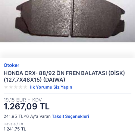
Otoker
HONDA CRX- 88/92 ÖN FREN BALATASI (DİSK)
(127,7X48X15) (DAIWA)
İlk Yorumu Siz Yapın
19,15 EUR + KDV
1.267,09 TL
241,95 TL×6
Ay'a Varan
Taksit Seçenekleri
Havale / Eft
1.241,75 TL