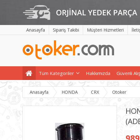
Anasayfa
Sipariş Takibi
Müşteri Hizmetleri
İlet
Tüm Kategoriler
Hakkımızda
Güvenli Alı
Anasayfa
HONDA
CRX
Otoker
HON
(AD
989