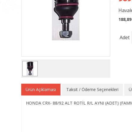
Havale
188,89
Adet
Ürün Açıklaması
Taksit / Ödeme Seçenekleri
Ü
HONDA CRX- 88/92 ALT ROTİL R/L AYNI (ADET) (FAM