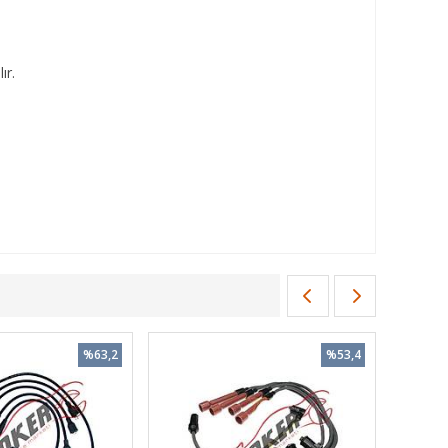
ır.
%63,2
%53,4