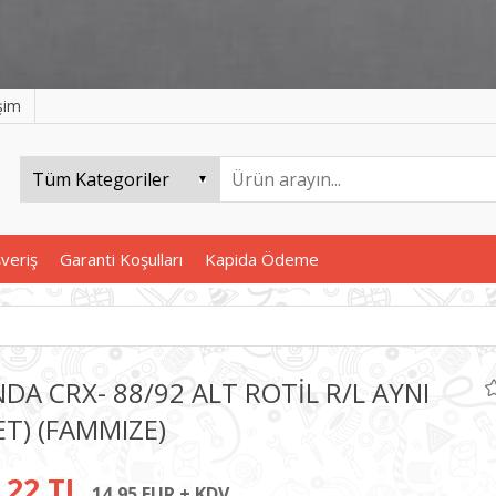
işim
şveriş
Garanti Koşulları
Kapida Ödeme
DA CRX- 88/92 ALT ROTİL R/L AYNI
ET) (FAMMIZE)
,22 TL
14,95 EUR + KDV