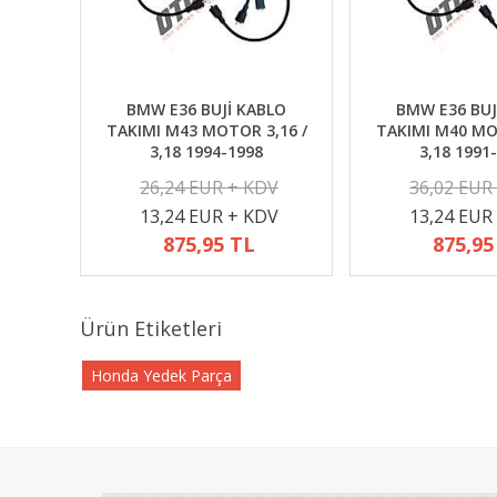
BMW E36 BUJİ KABLO
BMW E36 BUJ
TAKIMI M43 MOTOR 3,16 /
TAKIMI M40 MO
3,18 1994-1998
3,18 1991
26,24 EUR + KDV
36,02 EUR
13,24 EUR + KDV
13,24 EUR
875,95 TL
875,95
Ürün Etiketleri
Honda Yedek Parça