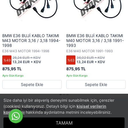
BMW E36 BUJİ KABLO TAKIMI
BMW E36 BUJİ KABLO TAKIMI
M43 MOTOR 3,16 / 3,18 1994-
M40 MOTOR 3,16 / 3,18 1991-
1998
1993
E36 M43 MOTOR 1994-1998
E36 M40 MOTOR 1991-1993
26,24 EUR + KDV
36,02 EUR + KDV
%49
%63
13,24 EUR + KDV
13,24 EUR + KDV
875,95 TL
875,95 TL
Sepete Ekle
Sepete Ekle
Size daha iyi bir alışveriş deneyimi sunabilmek için, çerezler
(cookies) kullanıyoruz. Detaylı bilgi için
kişisel verilerin
Honda Yedek Parça
korunması
hakkında aydınlatma metnini inceleyebilirsiniz.
TAMAM
®
PlatinMarket
E-Ticaret Sistemi
İle Hazırlanmıştır.