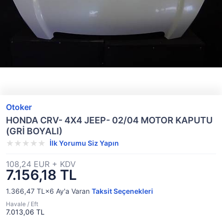
Otoker
HONDA CRV- 4X4 JEEP- 02/04 MOTOR KAPUTU
(GRİ BOYALI)
İlk Yorumu Siz Yapın
108,24 EUR + KDV
7.156,18 TL
1.366,47 TL×6
Ay'a Varan
Taksit Seçenekleri
Havale / Eft
7.013,06 TL