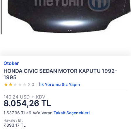
Otoker
HONDA CIVIC SEDAN MOTOR KAPUTU 1992-
1995
2.0
İlk Yorumu Siz Yapın
140,24 USD + KDV
8.054,26 TL
1.537,96 TL×6
Ay'a Varan
Taksit Seçenekleri
Havale / Eft
7.893,17 TL