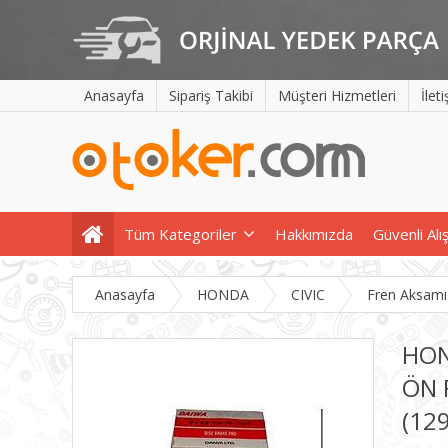
Anasayfa
Sipariş Takibi
Müşteri Hizmetleri
İlet
Tüm Kategoriler
Hakkımızda
Güvenli Alı
Anasayfa
HONDA
CIVIC
Fren Aksamı
HON
ÖN 
(12