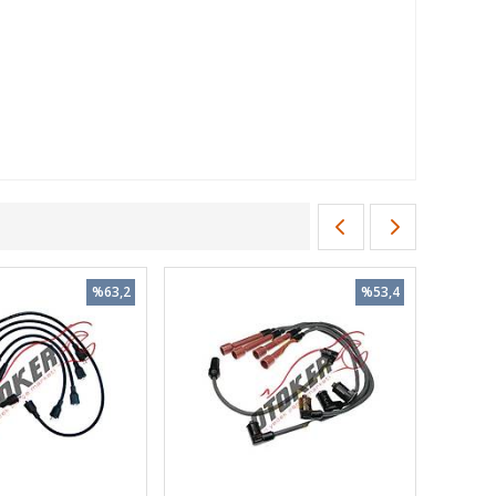
%63,2
%53,4