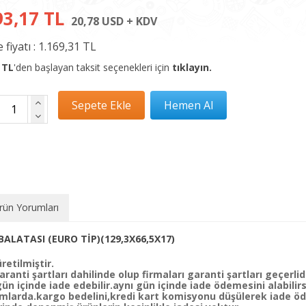
93,17 TL
20,78 USD + KDV
 fiyatı :
1.169,31 TL
 TL
'den başlayan taksit seçenekleri için
tıklayın.
rün Yorumları
ALATASI (EURO TİP)(129,3X66,5X17)
retilmiştir.
ranti şartları dahilinde olup firmaları garanti şartları geçerlidi
 içinde iade edebilir.aynı gün içinde iade ödemesini alabilirs
mlarda.kargo bedelini,kredi kart komisyonu düşülerek iade öde