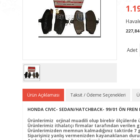
1.1
Havale
227,84
Adet
Ürün Açıklaması
Taksit / Ödeme Seçenekleri
Ü
HONDA CIVIC- SEDAN/HATCHBACK- 99/01 ÖN FREN B
Ürünlerimiz orjinal muadili olup birebir ölçülerde ü
Ürünlerimiz ithalatçı firmalar tarafından verilen ga
Ürünlerimizden memnun kalmadığınız taktirde 7 gün
Siparişiniz yanlış vermenizden kayanaklanan duru