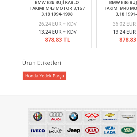
BMW E36 BUJİ KABLO
BMW E36 BUJ
TAKIMI M43 MOTOR 3,16 /
TAKIMI M40 MO
3,18 1994-1998
3,18 1991
26,24 EUR + KDV
36,02 EUR
13,24 EUR + KDV
13,24 EUR
878,83 TL
878,83
Ürün Etiketleri
Honda Yedek Parça