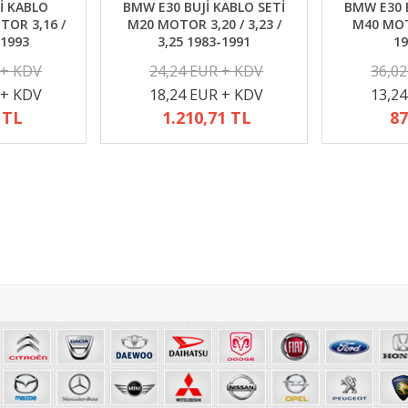
İ KABLO
BMW E30 BUJİ KABLO SETİ
BMW E30 B
TOR 3,16 /
M20 MOTOR 3,20 / 3,23 /
M40 MOTO
-1993
3,25 1983-1991
19
 + KDV
24,24 EUR + KDV
36,0
 + KDV
18,24 EUR + KDV
13,2
 TL
1.210,71 TL
87