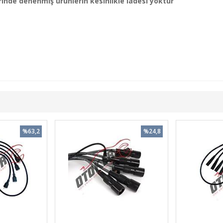
nde denenmiş ürünlerin kesinlikle iadesi yoktur
%63,2
%24,8