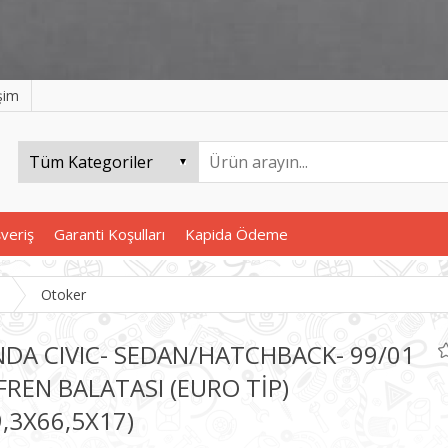
işim
şveriş
Garanti Koşulları
Kapida Ödeme
Otoker
DA CIVIC- SEDAN/HATCHBACK- 99/01
FREN BALATASI (EURO TİP)
9,3X66,5X17)