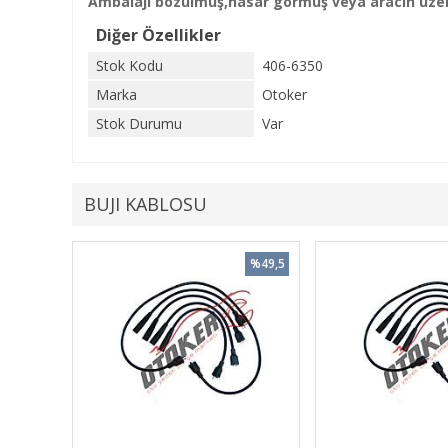
Ambalajı bozulmuş,hasar görmüş veya aracın üzeri
Diğer Özellikler
Stok Kodu
406-6350
Marka
Otoker
Stok Durumu
Var
BUJI KABLOSU
%49,5