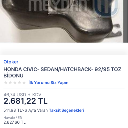
Otoker
HONDA CIVIC- SEDAN/HATCHBACK- 92/95 TOZ
BİDONU
İlk Yorumu Siz Yapın
46,74 USD + KDV
2.681,22 TL
511,98 TL×6
Ay'a Varan
Taksit Seçenekleri
Havale / Eft
2.627,60 TL