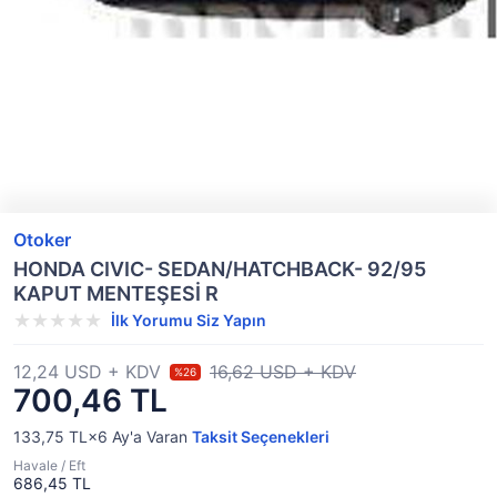
Otoker
HONDA CIVIC- SEDAN/HATCHBACK- 92/95
KAPUT MENTEŞESİ R
İlk Yorumu Siz Yapın
12,24 USD + KDV
16,62 USD + KDV
%26
700,46 TL
133,75 TL×6
Ay'a Varan
Taksit Seçenekleri
Havale / Eft
686,45 TL