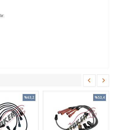
ır.
%63,2
%53,4