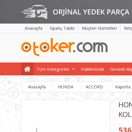
Anasayfa
Sipariş Takibi
Müşteri Hizmetleri
İlet
Tüm Kategoriler
Hakkımızda
Güvenli Alı
Anasayfa
HONDA
ACCORD
Kaporta
HON
KOL
536