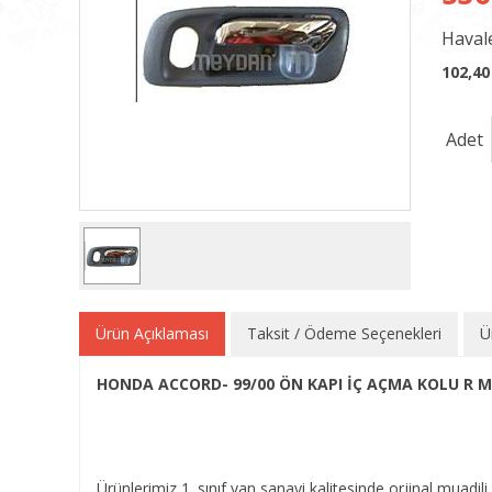
Havale
102,40
Adet
Ürün Açıklaması
Taksit / Ödeme Seçenekleri
Ü
HONDA ACCORD- 99/00 ÖN KAPI İÇ AÇMA KOLU R M
Ürünlerimiz 1. sınıf yan sanayi kalitesinde orjinal muadili 