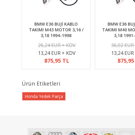
BMW E36 BUJİ KABLO
BMW E36 BUJ
TAKIMI M43 MOTOR 3,16 /
TAKIMI M40 MO
3,18 1994-1998
3,18 1991
26,24 EUR + KDV
36,02 EUR
13,24 EUR + KDV
13,24 EUR
875,95 TL
875,95
Ürün Etiketleri
Honda Yedek Parça