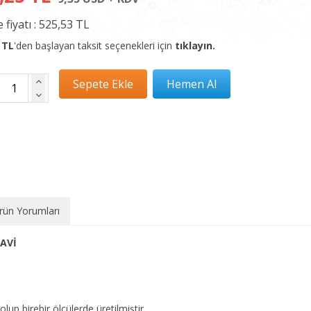
 fiyatı :
525,53 TL
 TL
'den başlayan taksit seçenekleri için
tıklayın.
rün Yorumları
AVİ
olup birebir ölçülerde üretilmiştir.