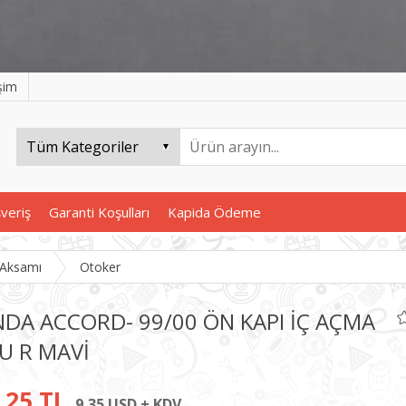
işim
şveriş
Garanti Koşulları
Kapida Ödeme
 Aksamı
Otoker
DA ACCORD- 99/00 ÖN KAPI İÇ AÇMA
U R MAVİ
,25 TL
9,35 USD + KDV