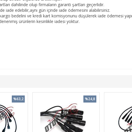
tları dahilinde olup firmaların garanti şartları geçerlidir.
 iade edebilir,aynı gün içinde iade ödemesini alabilirsiniz.
kargo bedelini ve kredi kart komisyonunu düşülerek iade ödemesi yapıl
nenmiş ürünlerin kesinlikle iadesi yoktur.
%63,2
%24,8