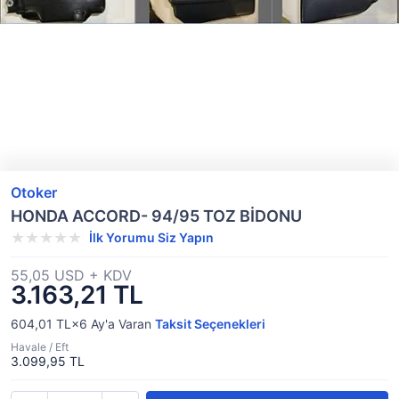
Otoker
HONDA ACCORD- 94/95 TOZ BİDONU
İlk Yorumu Siz Yapın
55,05 USD + KDV
3.163,21 TL
604,01 TL×6
Ay'a Varan
Taksit Seçenekleri
Havale / Eft
3.099,95 TL