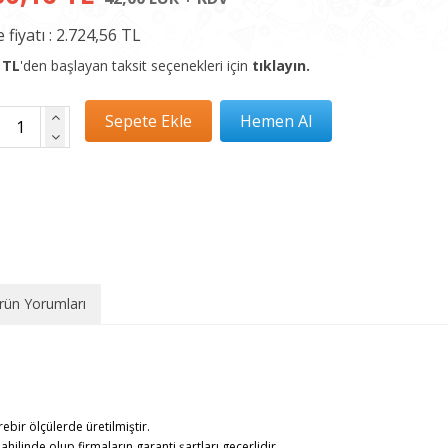
 fiyatı :
2.724,56 TL
 TL
'den başlayan taksit seçenekleri için
tıklayın.
rün Yorumları
rebir ölçülerde üretilmiştir.
ahilinde olup firmaların garanti şartları geçerlidir.