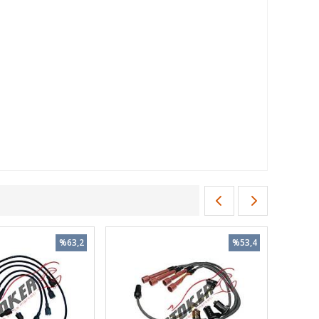
%63,2
%53,4