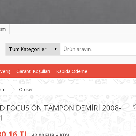
işim
şveriş
Garanti Koşulları
Kapida Ödeme
amı
Otoker
D FOCUS ÖN TAMPON DEMİRİ 2008-
1
80,16 TL
42,00 EUR + KDV