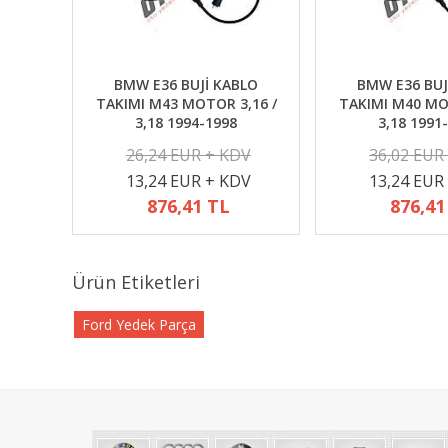
BMW E36 BUJİ KABLO
BMW E36 BUJ
TAKIMI M43 MOTOR 3,16 /
TAKIMI M40 MO
3,18 1994-1998
3,18 1991
26,24 EUR + KDV
36,02 EUR
13,24 EUR + KDV
13,24 EUR
876,41 TL
876,41
Ürün Etiketleri
Ford Yedek Parça