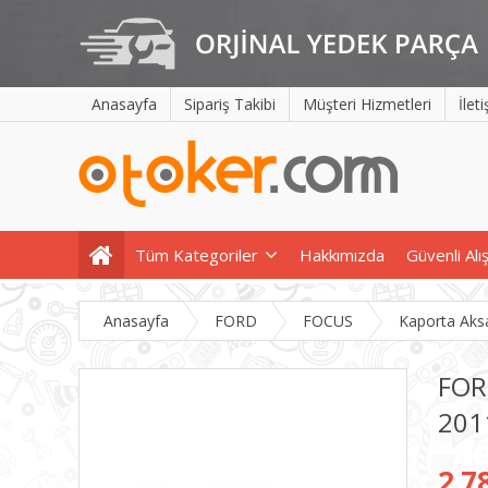
Anasayfa
Sipariş Takibi
Müşteri Hizmetleri
İlet
Tüm Kategoriler
Hakkımızda
Güvenli Alı
Anasayfa
FORD
FOCUS
Kaporta Aks
FOR
201
2.7