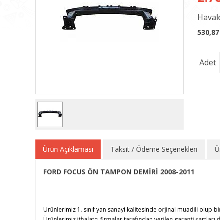
Havale
530,87
Adet
Ürün Açıklaması
Taksit / Ödeme Seçenekleri
Ü
FORD FOCUS ÖN TAMPON DEMİRİ 2008-2011
Ürünlerimiz 1. sınıf yan sanayi kalitesinde orjinal muadili olup bi
Ürünlerimiz ithalatçı firmalar tarafından verilen garanti şartları d