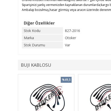
Siparişinizi yanlış vermenizden kaynaklanan durumlarda;kargo b
Ambalajı bozulmuş,hasar görmüş veya aracın üzerinde denenmiş ü
Diğer Özellikler
Stok Kodu
827-2016
Marka
Otoker
Stok Durumu
Var
BUJI KABLOSU
%49,5