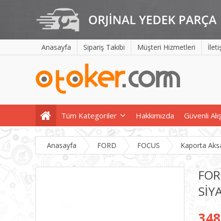
Anasayfa
Sipariş Takibi
Müşteri Hizmetleri
İlet
Tüm Kategoriler
Hakkımızda
Güvenli Alı
Anasayfa
FORD
FOCUS
Kaporta Aks
FOR
SİY
348