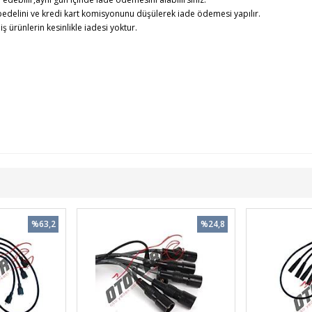
edelini ve kredi kart komisyonunu düşülerek iade ödemesi yapılır.
rünlerin kesinlikle iadesi yoktur.
%63,2
%24,8