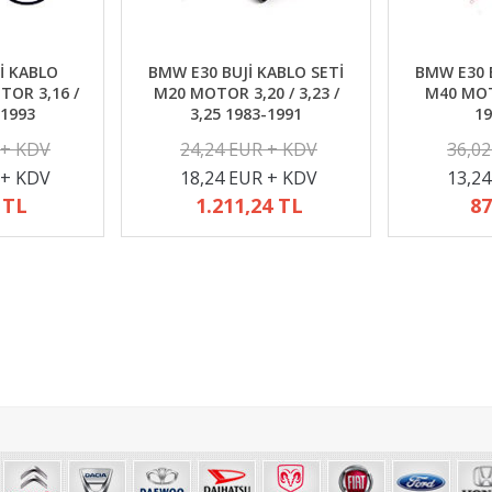
İ KABLO
BMW E30 BUJİ KABLO SETİ
BMW E30 B
TOR 3,16 /
M20 MOTOR 3,20 / 3,23 /
M40 MOTO
-1993
3,25 1983-1991
19
 + KDV
24,24 EUR + KDV
36,0
 + KDV
18,24 EUR + KDV
13,2
 TL
1.211,24 TL
87