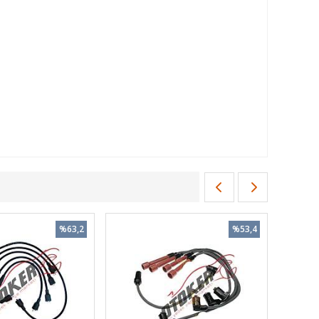
%63,2
%53,4