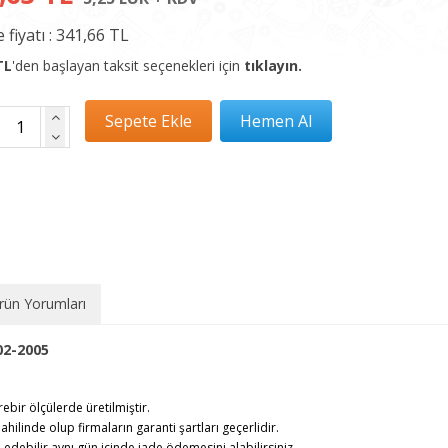
 fiyatı :
341,66 TL
TL
'den başlayan taksit seçenekleri için
tıklayın.
rün Yorumları
2-2005
rebir ölçülerde üretilmiştir.
ahilinde olup firmaların garanti şartları geçerlidir.
debilir,aynı gün içinde iade ödemesini alabilirsiniz.