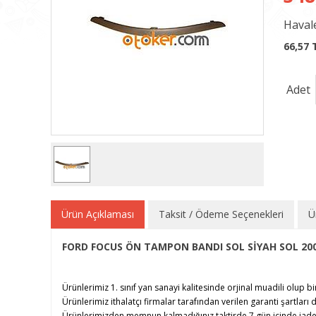
Havale
66,57 
Adet
Ürün Açıklaması
Taksit / Ödeme Seçenekleri
Ü
FORD FOCUS ÖN TAMPON BANDI SOL SİYAH SOL 200
Ürünlerimiz 1. sınıf yan sanayi kalitesinde orjinal muadili olup bi
Ürünlerimiz ithalatçı firmalar tarafından verilen garanti şartları d
Ürünlerimizden memnun kalmadığınız taktirde 7 gün içinde iade e