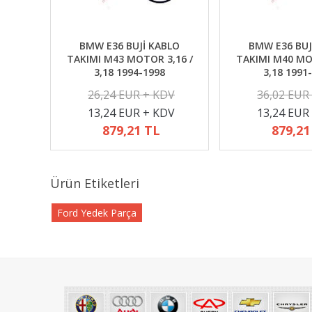
BMW E36 BUJİ KABLO
BMW E36 BUJ
TAKIMI M43 MOTOR 3,16 /
TAKIMI M40 MO
3,18 1994-1998
3,18 1991
26,24 EUR + KDV
36,02 EUR
13,24 EUR + KDV
13,24 EUR
879,21 TL
879,21
Ürün Etiketleri
Ford Yedek Parça