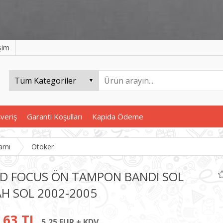
işim
şveriş
Garanti Koşulları
Kapida Ödeme
amı
Otoker
D FOCUS ÖN TAMPON BANDI SOL
AH SOL 2002-2005
,63 TL
5,25 EUR + KDV