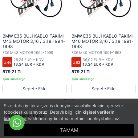
BMW E36 BUJİ KABLO TAKIMI
BMW E36 BUJİ KABLO TAKIMI
M43 MOTOR 3,16 / 3,18 1994-
M40 MOTOR 3,16 / 3,18 1991-
1998
1993
E36 M43 MOTOR 1994-1998
E36 M40 MOTOR 1991-1993
26,24 EUR + KDV
36,02 EUR + KDV
%49
%63
13,24 EUR + KDV
13,24 EUR + KDV
879,21 TL
879,21 TL
Sepete Ekle
Sepete Ekle
Size daha iyi bir alışveriş deneyimi sunabilmek için, çerezler
(cookies) kullanıyoruz. Detaylı bilgi için
kişisel verilerin
Ford Yedek Parça
korunması
hakkında aydınlatma metnini inceleyebilirsiniz.
TAMAM
®
PlatinMarket
E-Ticaret Sistemi
İle Hazırlanmıştır.