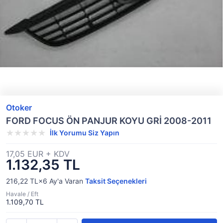
Otoker
FORD FOCUS ÖN PANJUR KOYU GRİ 2008-2011
İlk Yorumu Siz Yapın
17,05 EUR + KDV
1.132,35 TL
216,22 TL×6
Ay'a Varan
Taksit Seçenekleri
Havale / Eft
1.109,70 TL