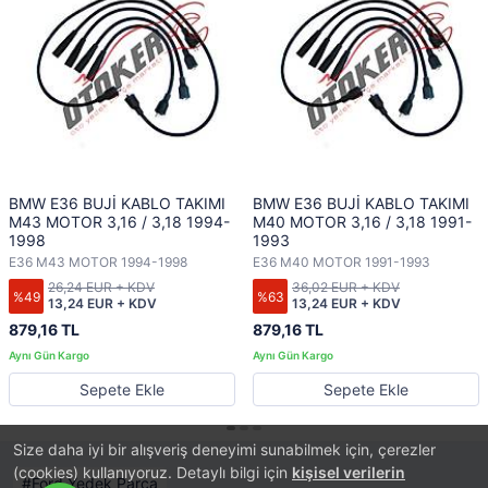
BMW E36 BUJİ KABLO TAKIMI
BMW E36 BUJİ KABLO TAKIMI
M43 MOTOR 3,16 / 3,18 1994-
M40 MOTOR 3,16 / 3,18 1991-
1998
1993
E36 M43 MOTOR 1994-1998
E36 M40 MOTOR 1991-1993
26,24 EUR + KDV
36,02 EUR + KDV
%49
%63
13,24 EUR + KDV
13,24 EUR + KDV
879,16 TL
879,16 TL
Sepete Ekle
Sepete Ekle
Size daha iyi bir alışveriş deneyimi sunabilmek için, çerezler
(cookies) kullanıyoruz. Detaylı bilgi için
kişisel verilerin
Ford Yedek Parça