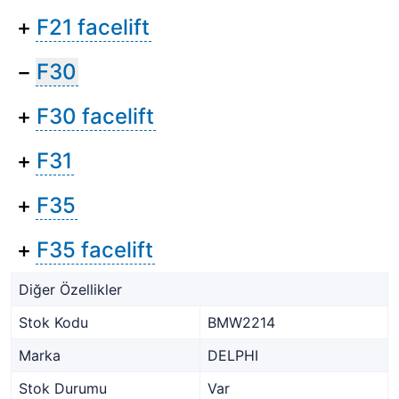
+
F21 facelift
−
F30
+
F30 facelift
+
F31
+
F35
+
F35 facelift
Diğer Özellikler
Stok Kodu
BMW2214
Marka
DELPHI
Stok Durumu
Var