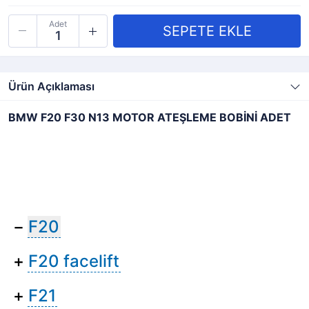
Adet
Ürün Açıklaması
BMW F20 F30 N13 MOTOR ATEŞLEME BOBİNİ ADET
−
F20
+
F20 facelift
+
F21