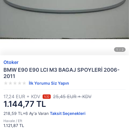
Otoker
BMW E90 E90 LCI M3 BAGAJ SPOYLERİ 2006-
2011
İlk Yorumu Siz Yapın
17,24 EUR + KDV
25,45 EUR + KDV
%32
1.144,77 TL
218,59 TL×6
Ay'a Varan
Taksit Seçenekleri
Havale / Eft
1.121,87 TL