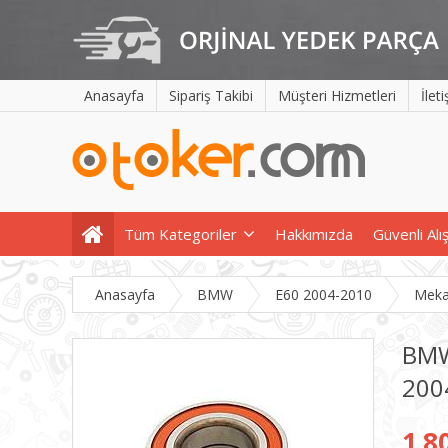
Anasayfa
Sipariş Takibi
Müşteri Hizmetleri
İlet
Tüm Kategoriler
Hakkımızda
Güvenli Alı
Anasayfa
BMW
E60 2004-2010
Meka
BMW
200
1.8