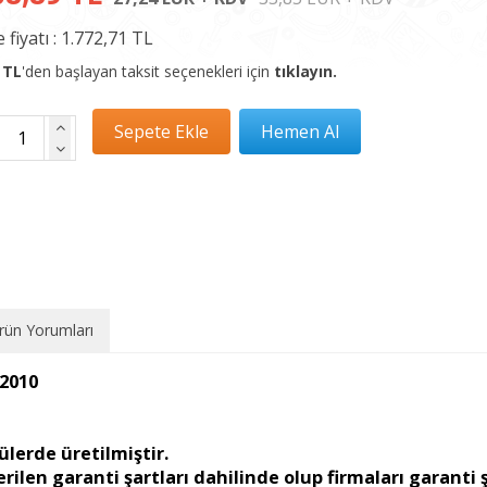
 fiyatı :
1.772,71 TL
 TL
'den başlayan taksit seçenekleri için
tıklayın.
rün Yorumları
2010
ülerde üretilmiştir.
ilen garanti şartları dahilinde olup firmaları garanti ş