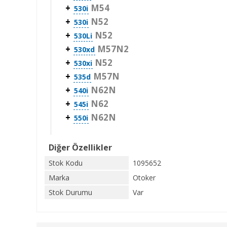
+
M54
530i
+
N52
530i
+
N52
530Li
+
M57N2
530xd
+
N52
530xi
+
M57N
535d
+
N62N
540i
+
N62
545i
+
N62N
550i
Diğer Özellikler
Stok Kodu
1095652
Marka
Otoker
Stok Durumu
Var