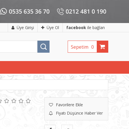
Üye Girişi
Üye Ol
facebook
ile bağlan
Sepetim
0
Favorilere Ekle
Fiyatı Düşünce Haber Ver