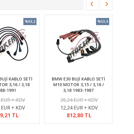
%63,2
%53,4
UJİ KABLO SETİ
BMW E30 BUJİ KABLO SETİ
R 3,16 / 3,18
M10 MOTOR 3,15 / 3,16 /
88-1991
3,18 1983-1987
2 EUR + KDV
26,24 EUR + KDV
4 EUR + KDV
12,24 EUR + KDV
9,21 TL
812,80 TL