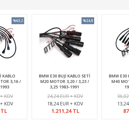
%63,2
%24,8
İ KABLO
BMW E30 BUJİ KABLO SETİ
BMW E30 B
TOR 3,16 /
M20 MOTOR 3,20 / 3,23 /
M40 MOTO
-1993
3,25 1983-1991
19
 + KDV
24,24 EUR + KDV
36,0
 + KDV
18,24 EUR + KDV
13,2
 TL
1.211,24 TL
87