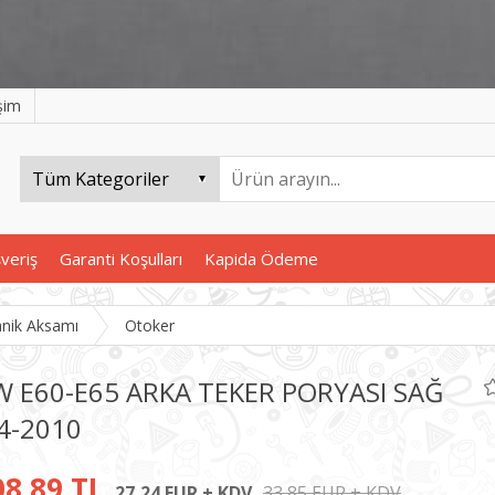
işim
şveriş
Garanti Koşulları
Kapida Ödeme
nik Aksamı
Otoker
 E60-E65 ARKA TEKER PORYASI SAĞ
4-2010
08,89 TL
27,24 EUR + KDV
33,85 EUR + KDV