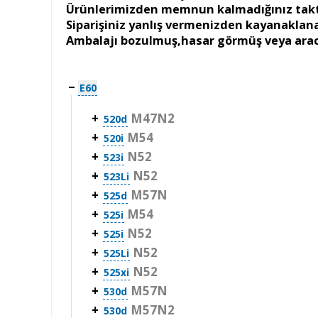
Ürünlerimizden memnun kalmadığınız taktird
Siparişiniz yanlış vermenizden kayanaklan
Ambalajı bozulmuş,hasar görmüş veya aracı
−
E60
+
M47N2
520d
+
M54
520i
+
N52
523i
+
N52
523Li
+
M57N
525d
+
M54
525i
+
N52
525i
+
N52
525Li
+
N52
525xi
+
M57N
530d
+
M57N2
530d