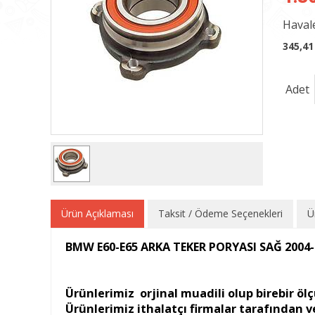
Havale
345,41
Adet
Ürün Açıklaması
Taksit / Ödeme Seçenekleri
Ü
BMW E60-E65 ARKA TEKER PORYASI SAĞ 2004-
Ürünlerimiz orjinal muadili olup birebir ölç
Ürünlerimiz ithalatçı firmalar tarafından ver