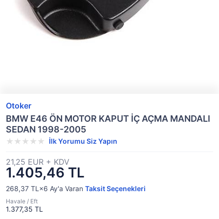
Otoker
BMW E46 ÖN MOTOR KAPUT İÇ AÇMA MANDALI
SEDAN 1998-2005
İlk Yorumu Siz Yapın
21,25 EUR + KDV
1.405,46 TL
268,37 TL×6
Ay'a Varan
Taksit Seçenekleri
Havale / Eft
1.377,35 TL