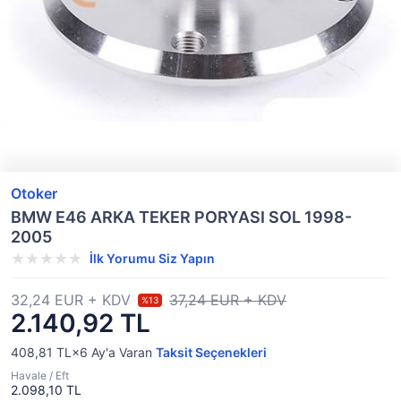
Otoker
BMW E46 ARKA TEKER PORYASI SOL 1998-
2005
İlk Yorumu Siz Yapın
32,24 EUR + KDV
37,24 EUR + KDV
%13
2.140,92 TL
408,81 TL×6
Ay'a Varan
Taksit Seçenekleri
Havale / Eft
2.098,10 TL