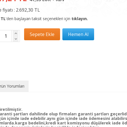
 fiyatı :
2.692,30 TL
 TL
'den başlayan taksit seçenekleri için
tıklayın.
rün Yorumları
retilmiştir.
ranti şartları dahilinde olup firmaları garanti şartları geçerlidi
 içinde iade edebilir.aynı gün içinde iade ödemesini alabilirs
mlarda.kargo bedelini,kredi kart komisyonu düşülerek iade öde