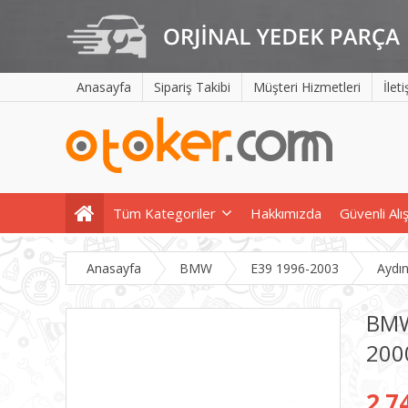
Anasayfa
Sipariş Takibi
Müşteri Hizmetleri
İlet
Tüm Kategoriler
Hakkımızda
Güvenli Alı
Anasayfa
BMW
E39 1996-2003
Aydı
BMW
200
2.7