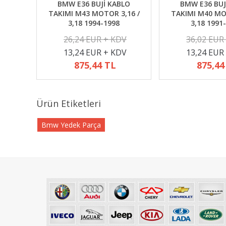
BMW E36 BUJİ KABLO
BMW E36 BUJ
TAKIMI M43 MOTOR 3,16 /
TAKIMI M40 MO
3,18 1994-1998
3,18 1991
26,24 EUR + KDV
36,02 EUR
13,24 EUR + KDV
13,24 EUR
875,44 TL
875,44
Ürün Etiketleri
Bmw Yedek Parça