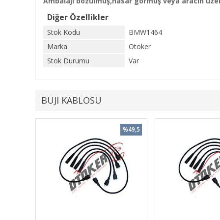
Ambalajı bozulmuş,hasar görmüş veya aracın üzeri
Diğer Özellikler
Stok Kodu
BMW1464
Marka
Otoker
Stok Durumu
Var
BUJI KABLOSU
%49,5