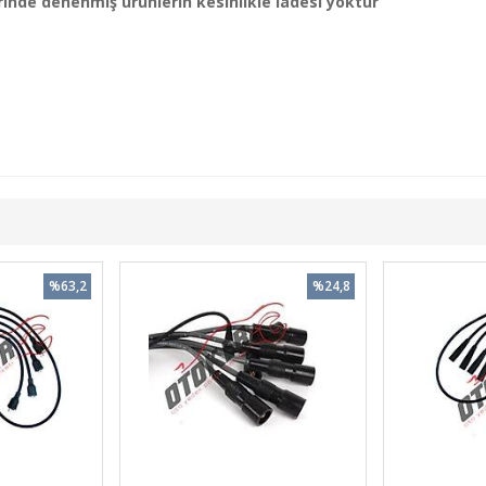
nde denenmiş ürünlerin kesinlikle iadesi yoktur
%63,2
%24,8