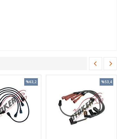
%63,2
%53,4