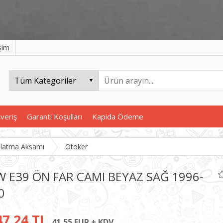
işim
şveriş
Garanti Koşulları
Kapida Ödeme
nlatma Aksamı
Otoker
 E39 ÖN FAR CAMI BEYAZ SAĞ 1996-
0
47,24 TL
41,55 EUR + KDV