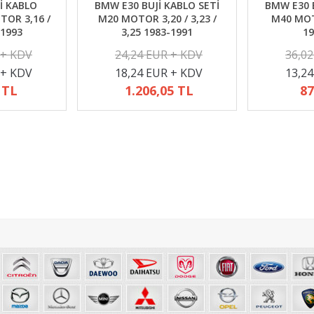
İ KABLO
BMW E30 BUJİ KABLO SETİ
BMW E30 B
TOR 3,16 /
M20 MOTOR 3,20 / 3,23 /
M40 MOTO
-1993
3,25 1983-1991
19
 + KDV
24,24 EUR + KDV
36,0
 + KDV
18,24 EUR + KDV
13,2
 TL
1.206,05 TL
87