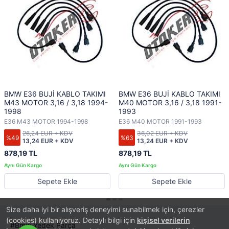
BMW E36 BUJİ KABLO TAKIMI
BMW E36 BUJİ KABLO TAKIMI
M43 MOTOR 3,16 / 3,18 1994-
M40 MOTOR 3,16 / 3,18 1991-
1998
1993
E36 M43 MOTOR 1994-1998
E36 M40 MOTOR 1991-1993
26,24 EUR + KDV
36,02 EUR + KDV
%49
%63
13,24 EUR + KDV
13,24 EUR + KDV
878,19 TL
878,19 TL
Sepete Ekle
Sepete Ekle
Size daha iyi bir alışveriş deneyimi sunabilmek için, çerezler
(cookies) kullanıyoruz. Detaylı bilgi için
kişisel verilerin
Bmw Yedek Parça