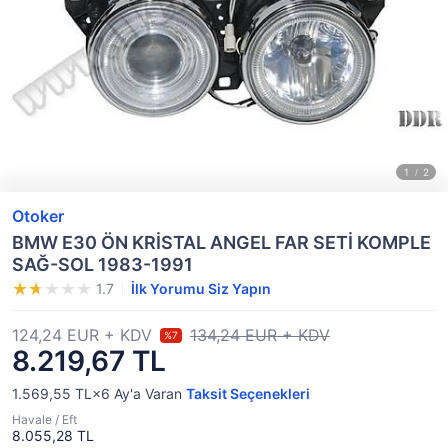
Otoker
BMW E30 ÖN KRİSTAL ANGEL FAR SETİ KOMPLE
SAĞ-SOL 1983-1991
1.7
İlk Yorumu Siz Yapın
124,24 EUR + KDV
134,24 EUR + KDV
%7
8.219,67 TL
1.569,55 TL×6
Ay'a Varan
Taksit Seçenekleri
Havale / Eft
8.055,28 TL