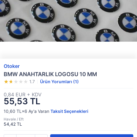
Otoker
BMW ANAHTARLIK LOGOSU 10 MM
1.7
Ürün Yorumları (1)
0,84 EUR + KDV
55,53 TL
10,60 TL×6
Ay'a Varan
Taksit Seçenekleri
Havale / Eft
54,42 TL