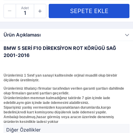
Adet
Ürün Açıklaması
BMW 5 SERİ F10 DİREKSİYON ROT KÖRÜGÜ SAĞ
2001-2016
Ürünlerimiz 1 Sınıf yan sanayi kalitesinde orjinal muadili olup birebir
ölçülerde üretilmiştir.
Ürünlerimiz ithalatçı firmalar tarafından verilen garanti şartları dahilinde
olup firmaları garanti şartları geçerlidir.
Ürünlerimizden memnun kalmadığınız taktirde 7 gün içinde iade
edebilir.aynı gün içinde iade ödemesini alabilirsiniz.
Siparişiniz yanlış vermenizden kayanaklanan durumlarda.kargo
bedelini,kredi kart komisyonu düşülerek iade ödemesi yapılır.
Ambalajı bozulmuş,hasar görmüş veya aracın üzerinde denenmiş
ürünlerin kesinlikle iadesi yoktur
Diğer Özellikler