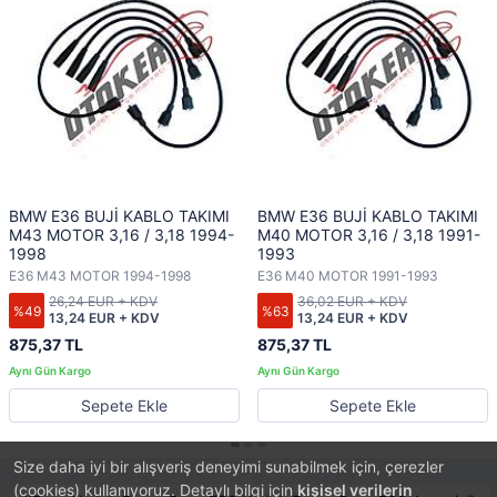
BMW E36 BUJİ KABLO TAKIMI
BMW E36 BUJİ KABLO TAKIMI
M43 MOTOR 3,16 / 3,18 1994-
M40 MOTOR 3,16 / 3,18 1991-
1998
1993
E36 M43 MOTOR 1994-1998
E36 M40 MOTOR 1991-1993
26,24 EUR + KDV
36,02 EUR + KDV
%49
%63
13,24 EUR + KDV
13,24 EUR + KDV
875,37 TL
875,37 TL
Sepete Ekle
Sepete Ekle
Size daha iyi bir alışveriş deneyimi sunabilmek için, çerezler
(cookies) kullanıyoruz. Detaylı bilgi için
kişisel verilerin